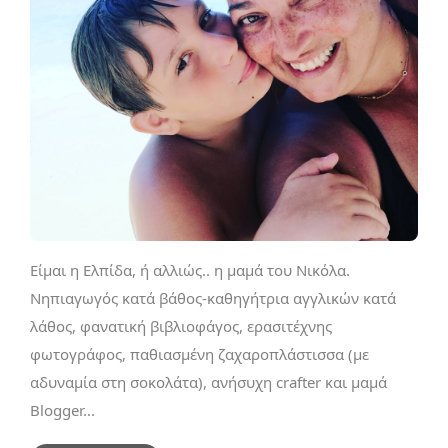
Είμαι η Ελπίδα, ή αλλιώς.. η μαμά του Νικόλα.
Νηπιαγωγός κατά βάθος-καθηγήτρια αγγλικών κατά
λάθος, φανατική βιβλιοφάγος, ερασιτέχνης
φωτογράφος, παθιασμένη ζαχαροπλάστισσα (με
αδυναμία στη σοκολάτα), ανήσυχη crafter και μαμά
Blogger...