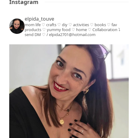
Instagram
elpida_touve
mom life ♡ crafts ♡ diy ♡ activities ♡ books
♡ fav
products ♡ yummy food ♡ home ♡
Collaboration ⤵️
send DM ♡ / elpida2701@hotmail.com