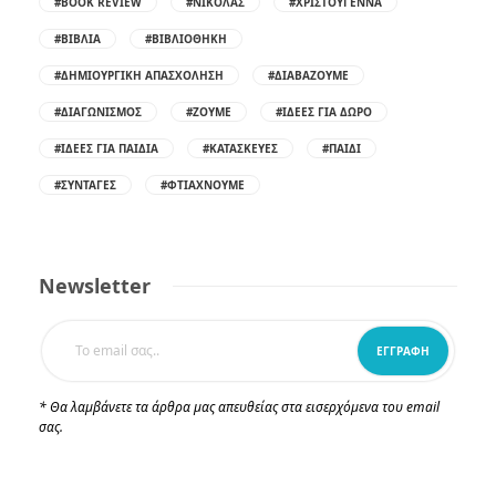
#BOOK REVIEW
#ΝΙΚΌΛΑΣ
#ΧΡΙΣΤΟΎΓΕΝΝΑ
#ΒΙΒΛΊΑ
#ΒΙΒΛΙΟΘΉΚΗ
#ΔΗΜΙΟΥΡΓΙΚΉ ΑΠΑΣΧΌΛΗΣΗ
#ΔΙΑΒΆΖΟΥΜΕ
#ΔΙΑΓΩΝΙΣΜΌΣ
#ΖΟΎΜΕ
#ΙΔΈΕΣ ΓΙΑ ΔΏΡΟ
#ΙΔΈΕΣ ΓΙΑ ΠΑΙΔΙΆ
#ΚΑΤΑΣΚΕΥΈΣ
#ΠΑΙΔΊ
#ΣΥΝΤΑΓΈΣ
#ΦΤΙΆΧΝΟΥΜΕ
Newsletter
* Θα λαμβάνετε τα άρθρα μας απευθείας στα εισερχόμενα του email
σας.