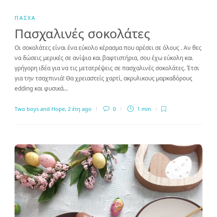
ΠΆΣΧΑ
Πασχαλινές σοκολάτες
Οι σοκολάτες είναι ένα εύκολο κέρασμα που αρέσει σε όλους . Αν θες
να δώσεις μερικές σε ανίψια και βαφτιστήρια, σου έχω εύκολη και
γρήγορη ιδέα για να τις μετατρέψεις σε πασχαλινές σοκολάτες. Έτσι
για την τσαχπινιά! Θα χρειαστείς χαρτί, ακρυλικους μαρκαδόρους
edding και φυσικά…
Two boys and Hope
,
2 έτη ago
0
1 min