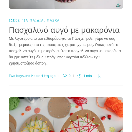
ΙΔΈΕΣ ΓΙΑ ΠΑΙΔΙΆ
,
ΠΆΣΧΑ
Πασχαλινό αυγό με μακαρόνια
Με λιγότερο από μια εβδομάδα για το Πάσχα, ήρθε η ώρα να σας
δείξω μερικές από τις πρόσφατες χειροτεχνίες μας. Όπως αυτά το
πασχαλινό αυγό με μακαρόνια. Για το πασχαλινό αυγό με μακαρόνια
θα χρειαστείτε μόλις 3 πράγματα : Χαρτόνι Κόλλα – εγώ
χρησιμοποίησα άσπρη…
Two boys and Hope
,
4 έτη ago
0
1 min