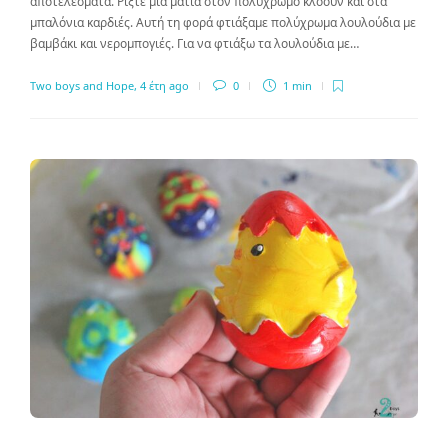
αποτελέσματα. Ρίξτε μια ματιά στον πολύχρωμο κλόουν και στα
μπαλόνια καρδιές. Αυτή τη φορά φτιάξαμε πολύχρωμα λουλούδια με
βαμβάκι και νερομπογιές. Για να φτιάξω τα λουλούδια με…
Two boys and Hope
,
4 έτη ago
0
1 min