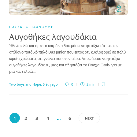
ΠΆΣΧΑ
,
ΦΤΙΆΧΝΟΥΜΕ
Αυγοθήκες λαγουδάκια
Ήθελα εδώ και αρκετό καιρό να δοκιμάσω να φτιάξω κάτι με τον
απίθανο παιδικό πηλό Das Junior που εκτός οτι κυκλοφορεί σε πολύ
ωραία χρώματα, στεγνώνει και στον αέρα. Αποφάσισα να φτιάξω
αυγοθήκες λαγουδάκια , μιας και πλησιάζει το Πάσχα. Ξεκίνησα με
μια και τελικά…
Two boys and Hope
,
5 έτη ago
0
2 min
1
2
3
4
…
6
NEXT