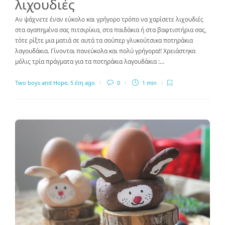
λιχουδιές
Αν ψάχνετε έναν εύκολο και γρήγορο τρόπο να χαρίσετε λιχουδιές
στα αγαπημένα σας πιτσιρίκια, στα παιδάκια ή στα βαφτιστήρια σας,
τότε ρίξτε μια ματιά σε αυτά τα σούπερ γλυκούτσικα ποτηράκια
λαγουδάκια. Γίνονται πανεύκολα και πολύ γρήγορα!! Χρειάστηκα
μόλις τρία πράγματα για τα ποτηράκια λαγουδάκια :…
Two boys and Hope
,
5 έτη ago
0
1 min