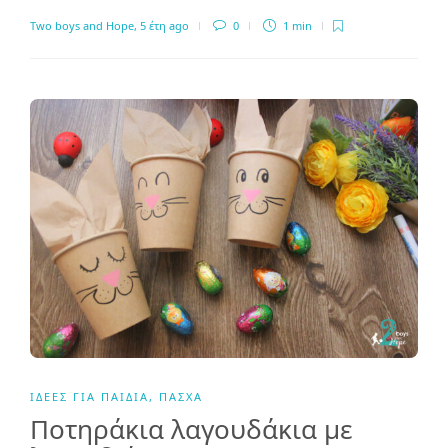
Two boys and Hope
,
5 έτη ago
0
1 min
ΙΔΈΕΣ ΓΙΑ ΠΑΙΔΙΆ
,
ΠΆΣΧΑ
Ποτηράκια λαγουδάκια με