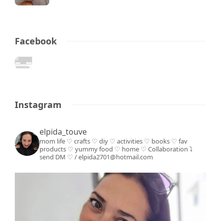
Facebook
Instagram
elpida_touve
mom life ♡ crafts ♡ diy ♡ activities ♡ books
♡ fav
products ♡ yummy food ♡ home ♡
Collaboration ⤵️
send DM ♡ / elpida2701@hotmail.com