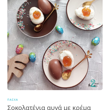
ΠΆΣΧΑ
Σοκολατένια αυγά με κρέμα