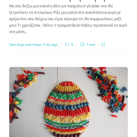
Να σου δείξω μια εύκολη ιδέα για πασχαλινό γλυκάκι που θα
ξετρελάνει τα πιτσιρίκια; Ρίξε μια ματιά στα σοκολατένια αυγά με
κρέμα που σου δείχνω και είμαι σίγουρη οτι θα συμφωνήσεις μαζί
μου! Τι χρειάζεσαι ; Μόνο 3 πραγματάκια! Κόβεις προσεκτικά τα αυγά
στη μέση…
Two boys and Hope
,
3 έτη ago
0
1 min