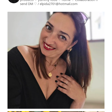
send DM ♡ / elpida2701@hotmail.com