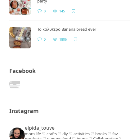
party
0
145
Το καλυτερο Banana bread ever
0
1806
Facebook
Instagram
elpida_touve
mom life ♡ crafts ♡ diy ♡ activities ♡ books
♡ fav
products ♡ yummy food ♡ home ♡
Collaboration ⤵️