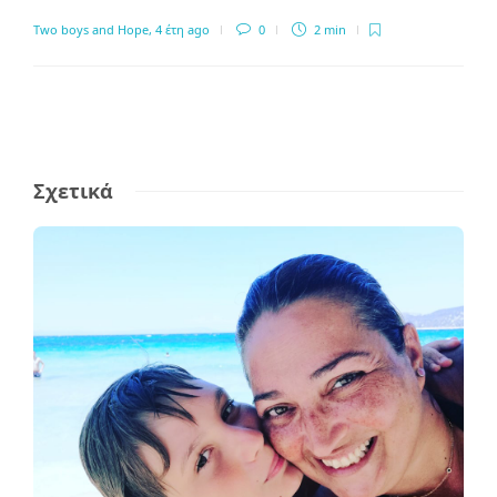
Two boys and Hope
,
4 έτη ago
0
2 min
Σχετικά