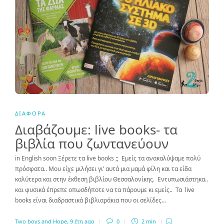
ΔΙΆΦΟΡΑ
Διαβάζουμε: live books- τα
βιβλία που ζωντανεύουν
in English soon Ξέρετε τα live books ;; Εμείς τα ανακαλύψαμε πολύ
πρόσφατα.. Μου είχε μιλήσει γι’ αυτά μια μαμά φίλη και τα είδα
καλύτερα και στην έκθεση βιβλίου Θεσσαλονίκης. Εντυπωσιάστηκα..
και φυσικά έπρεπε οπωσδήποτε να τα πάρουμε κι εμείς.. Τα live
books είναι διαδραστικά βιβλιαράκια που οι σελίδες…
Two boys and Hope
,
9 έτη ago
0
2 min