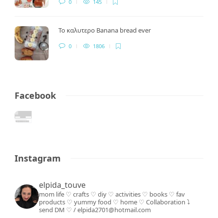
0
145
Το καλυτερο Banana bread ever
0
1806
Facebook
Instagram
elpida_touve
mom life ♡ crafts ♡ diy ♡ activities ♡ books
♡ fav
products ♡ yummy food ♡ home ♡
Collaboration ⤵️
send DM ♡ / elpida2701@hotmail.com