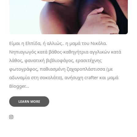
Είμαι η Ελπίδα, ή αλλιώς.. η μαμά του Νικόλα.
Νηπιαγωγός κατά βάθος-καθηγήτρια αγγλικών κατά
λάθος, φανατική βιβλιοφάγος, ερασιτέχνης
φωτογράφος, παθιασμένη ζαχαροπλάστισσα (με
αδυναμία στη σοκολάτα), ανήσυχη crafter και μαμά
Blogger...
LEARN MORE