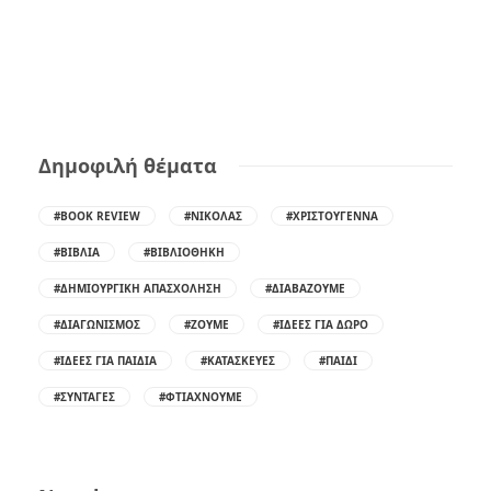
Δημοφιλή θέματα
#BOOK REVIEW
#ΝΙΚΌΛΑΣ
#ΧΡΙΣΤΟΎΓΕΝΝΑ
#ΒΙΒΛΊΑ
#ΒΙΒΛΙΟΘΉΚΗ
#ΔΗΜΙΟΥΡΓΙΚΉ ΑΠΑΣΧΌΛΗΣΗ
#ΔΙΑΒΆΖΟΥΜΕ
#ΔΙΑΓΩΝΙΣΜΌΣ
#ΖΟΎΜΕ
#ΙΔΈΕΣ ΓΙΑ ΔΏΡΟ
#ΙΔΈΕΣ ΓΙΑ ΠΑΙΔΙΆ
#ΚΑΤΑΣΚΕΥΈΣ
#ΠΑΙΔΊ
#ΣΥΝΤΑΓΈΣ
#ΦΤΙΆΧΝΟΥΜΕ