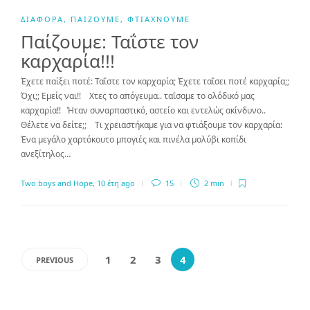
ΔΙΆΦΟΡΑ
,
ΠΑΊΖΟΥΜΕ
,
ΦΤΙΆΧΝΟΥΜΕ
Παίζουμε: Ταΐστε τον
καρχαρία!!!
Έχετε παίξει ποτέ: Ταΐστε τον καρχαρία; Έχετε ταΐσει ποτέ καρχαρία;;
Όχι;; Εμείς ναι!! Χτες το απόγευμα.. ταΐσαμε το ολόδικό μας
καρχαρία!! Ήταν συναρπαστικό, αστείο και εντελώς ακίνδυνο..
Θέλετε να δείτε;; Τι χρειαστήκαμε για να φτιάξουμε τον καρχαρία:
Ένα μεγάλο χαρτόκουτο μπογιές και πινέλα μολύβι κοπίδι
ανεξίτηλος…
Two boys and Hope
,
10 έτη ago
15
2 min
1
2
3
4
PREVIOUS