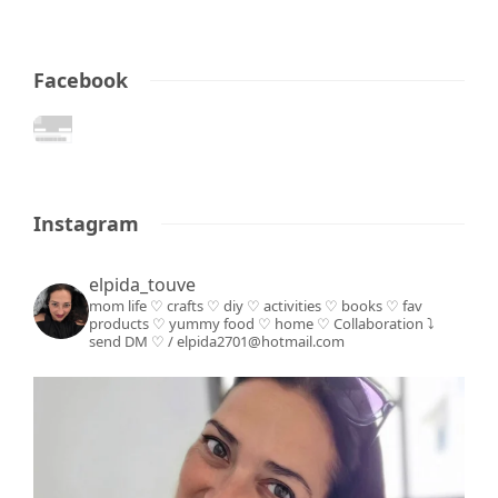
Facebook
Instagram
elpida_touve
mom life ♡ crafts ♡ diy ♡ activities ♡ books
♡ fav
products ♡ yummy food ♡ home ♡
Collaboration ⤵️
send DM ♡ / elpida2701@hotmail.com