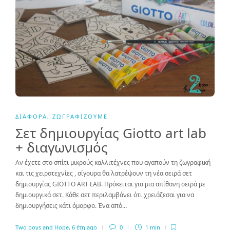
ΔΙΆΦΟΡΑ
,
ΖΩΓΡΑΦΊΖΟΥΜΕ
Σετ δημιουργίας Giotto art lab
+ διαγωνισμός
Αν έχετε στο σπίτι μικρούς καλλιτέχνες που αγαπούν τη ζωγραφική
και τις χειροτεχνίες , σίγουρα θα λατρέψουν τη νέα σειρά σετ
δημιουργίας GIOTTO ART LAB. Πρόκειται για μια απίθανη σειρά με
δημιουργικά σετ. Κάθε σετ περιλαμβάνει ότι χρειάζεσαι για να
δημιουργήσεις κάτι όμορφο. Ένα από…
Two boys and Hope
,
6 έτη ago
0
1 min