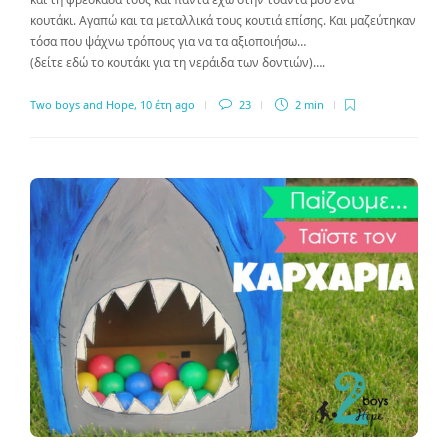
κουτάκι. Αγαπώ και τα μεταλλικά τους κουτιά επίσης. Και μαζεύτηκαν
τόσα που ψάχνω τρόπους για να τα αξιοποιήσω…
(δείτε εδώ το κουτάκι για τη νεράιδα των δοντιών)….
Two boys and Hope
,
10 έτη ago
23
2 min