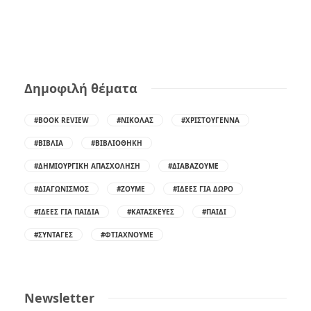
Δημοφιλή θέματα
#BOOK REVIEW
#ΝΙΚΌΛΑΣ
#ΧΡΙΣΤΟΎΓΕΝΝΑ
#ΒΙΒΛΊΑ
#ΒΙΒΛΙΟΘΉΚΗ
#ΔΗΜΙΟΥΡΓΙΚΉ ΑΠΑΣΧΌΛΗΣΗ
#ΔΙΑΒΆΖΟΥΜΕ
#ΔΙΑΓΩΝΙΣΜΌΣ
#ΖΟΎΜΕ
#ΙΔΈΕΣ ΓΙΑ ΔΏΡΟ
#ΙΔΈΕΣ ΓΙΑ ΠΑΙΔΙΆ
#ΚΑΤΑΣΚΕΥΈΣ
#ΠΑΙΔΊ
#ΣΥΝΤΑΓΈΣ
#ΦΤΙΆΧΝΟΥΜΕ
Newsletter