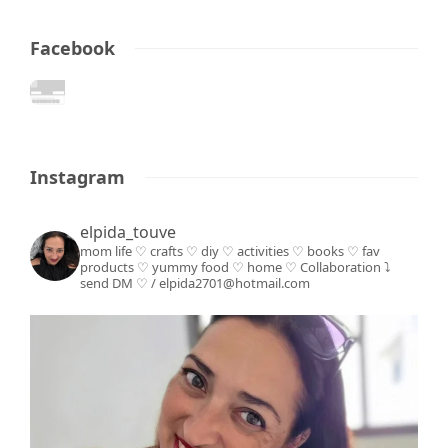
Facebook
Instagram
elpida_touve
mom life ♡ crafts ♡ diy ♡ activities ♡ books
♡ fav
products ♡ yummy food ♡ home ♡
Collaboration ⤵️
send DM ♡ / elpida2701@hotmail.com