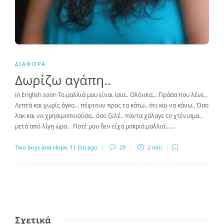
ΔΙΆΦΟΡΑ
Δωρίζω αγάπη..
in English soon Τα μαλλιά μου είναι ίσια.. Ολόισια… Πράσα που λένε..
Λεπτά και χωρίς όγκο… πέφτουν προς τα κάτω.. ότι και να κάνω.. Όσο
λακ και να χρησιμοποιούσα.. όσο ζελέ.. πάντα χάλαγε το χτένισμα..
μετά από λίγη ώρα.. Ποτέ μου δεν είχα μακριά μαλλιά……
Two boys and Hope
,
11 έτη ago
29
2 min
Σχετικά