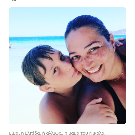
Είμαι η Ελπίδα, ή αλλιώς.. η μαμά του Νικόλα.