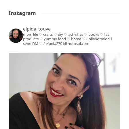
Instagram
elpida_touve
mom life ♡ crafts ♡ diy ♡ activities ♡ books
♡ fav
products ♡ yummy food ♡ home ♡
Collaboration ⤵️
send DM ♡ / elpida2701@hotmail.com