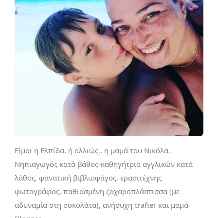
Είμαι η Ελπίδα, ή αλλιώς.. η μαμά του Νικόλα.
Νηπιαγωγός κατά βάθος-καθηγήτρια αγγλικών κατά
λάθος, φανατική βιβλιοφάγος, ερασιτέχνης
φωτογράφος, παθιασμένη ζαχαροπλάστισσα (με
αδυναμία στη σοκολάτα), ανήσυχη crafter και μαμά