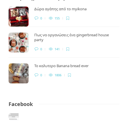
Δώρα αγάπης από το myikona
0
155
Πως να οργανώσεις ένα gingerbread house
party
0
141
Το καλυτερο Banana bread ever
0
1806
Facebook