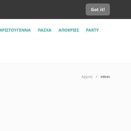
Got it!
ΧΡΙΣΤΟΎΓΕΝΝΑ
ΠΆΣΧΑ
ΑΠΌΚΡΙΕΣ
PARTY
Αρχική
νάνοι