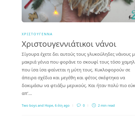
ΧΡΙΣΤΟΎΓΕΝΝΑ
Χριστουγεννιάτικοι νάνοι
Σίγουρα έχετε δει αυτούς τους γλυκούληδες νάνους μ
μακριά γένια που φοράνε το σκουφί τους τόσο χαμη
που ίσα ίσα φαίνεται η μύτη τους. Κυκλοφορούν σε
άπειρα σχέδια και μεγέθη και φέτος σκέφτηκα να
δοκιμάσω να φτιάξω μερικούς. Και ήταν πολύ πιο εύ
απ’…
Two boys and Hope
,
6 έτη ago
0
2 min
read