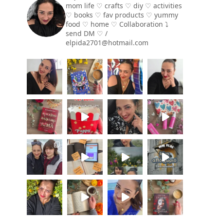
mom life ♡ crafts ♡ diy ♡ activities
♡ books
♡ fav products ♡ yummy
food ♡ home ♡
Collaboration ⤵️
send DM ♡ /
elpida2701@hotmail.com