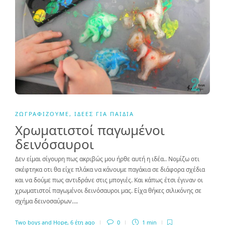
ΖΩΓΡΑΦΊΖΟΥΜΕ
,
ΙΔΈΕΣ ΓΙΑ ΠΑΙΔΙΆ
Χρωματιστοί παγωμένοι
δεινόσαυροι
Δεν είμαι σίγουρη πως ακριβώς μου ήρθε αυτή η ιδέα.. Νομίζω οτι
σκέφτηκα οτι θα είχε πλάκα να κάνουμε παγάκια σε διάφορα σχέδια
και να δούμε πως αντιδράνε στις μπογιές. Και κάπως έτσι έγιναν οι
χρωματιστοί παγωμένοι δεινόσαυροι μας. Είχα θήκες σιλικόνης σε
σχήμα δεινοσαύρων….
Two boys and Hope
,
6 έτη ago
0
1 min