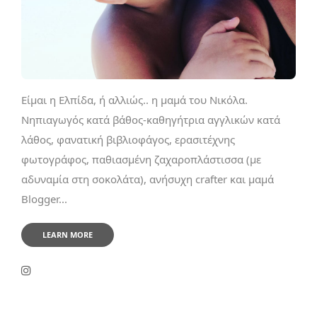
Είμαι η Ελπίδα, ή αλλιώς.. η μαμά του Νικόλα.
Νηπιαγωγός κατά βάθος-καθηγήτρια αγγλικών κατά
λάθος, φανατική βιβλιοφάγος, ερασιτέχνης
φωτογράφος, παθιασμένη ζαχαροπλάστισσα (με
αδυναμία στη σοκολάτα), ανήσυχη crafter και μαμά
Blogger...
LEARN MORE