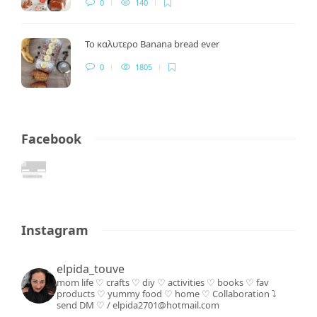
0
140
Το καλυτερο Banana bread ever
0
1805
Facebook
Instagram
elpida_touve
mom life ♡ crafts ♡ diy ♡ activities ♡ books
♡ fav
products ♡ yummy food ♡ home ♡
Collaboration ⤵️
send DM ♡ / elpida2701@hotmail.com