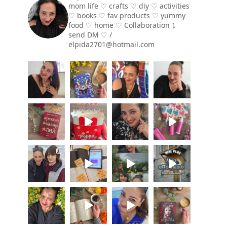
mom life ♡ crafts ♡ diy ♡ activities
♡ books
♡ fav products ♡ yummy
food ♡ home ♡
Collaboration ⤵️
send DM ♡ /
elpida2701@hotmail.com