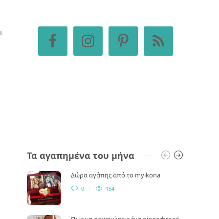
ι
Τα αγαπημένα του μήνα
Δώρα αγάπης από το myikona
0
154
Πως να οργανώσεις ένα gingerbread