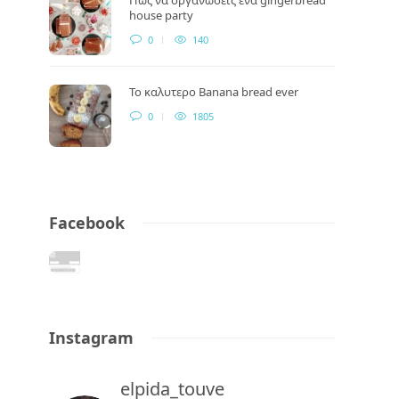
house party
0
140
Το καλυτερο Banana bread ever
0
1805
Facebook
Instagram
elpida_touve