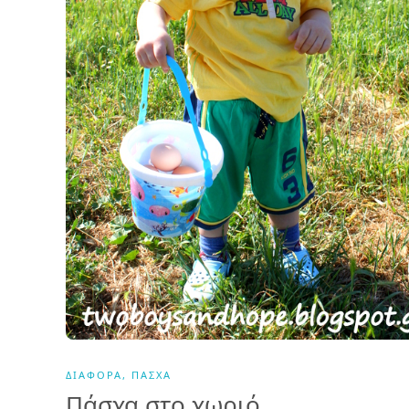
ΔΙΆΦΟΡΑ
,
ΠΆΣΧΑ
Πάσχα στο χωριό..