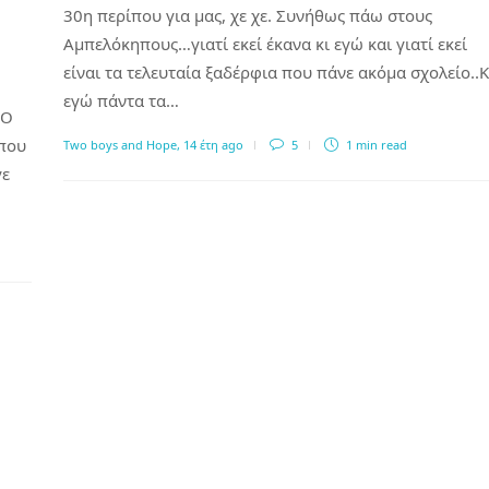
30η περίπου για μας, χε χε. Συνήθως πάω στους
Αμπελόκηπους…γιατί εκεί έκανα κι εγώ και γιατί εκεί
είναι τα τελευταία ξαδέρφια που πάνε ακόμα σχολείο..Κ
εγώ πάντα τα…
 Ο
που
Two boys and Hope
,
14 έτη ago
5
1 min
read
γε