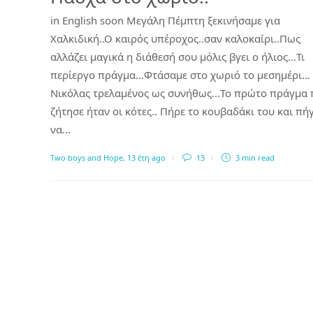
in English soon Μεγάλη Πέμπτη ξεκινήσαμε για
Χαλκιδική..Ο καιρός υπέροχος..σαν καλοκαίρι..Πως
αλλάζει μαγικά η διάθεσή σου μόλις βγει ο ήλιος…Τι
περίεργο πράγμα…Φτάσαμε στο χωριό το μεσημέρι…
Νικόλας τρελαμένος ως συνήθως…Το πρώτο πράγμα 
ζήτησε ήταν οι κότες.. Πήρε το κουβαδάκι του και πή
να…
Two boys and Hope
,
13 έτη ago
13
3 min
read