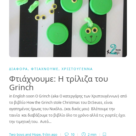
ΔΙΆΦΟΡΑ
,
ΦΤΙΆΧΝΟΥΜΕ
,
ΧΡΙΣΤΟΎΓΕΝΝΑ
Φτιάχνουμε: Η τρίλιζα του
Grinch
in English soon Ο Grinch {aka Ο κατεργάρης των Χριστουγέννων} από
το βιβλίο How the Grinch stole Christmas του Dr.Seuss, είναι
αγαπημένος ήρωας του Νικόλα.. (και δικός μου) Βλέπουμε την
ταινία και διαβάζουμε το βιβλίο όλο το χρόνο αλλά τις γιορτές έχει
την τιμητική του. Αυτό…
Two boys and Hope
,
9 έτη ago
10
2 min