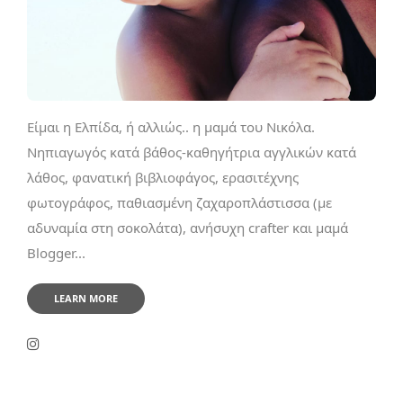
Είμαι η Ελπίδα, ή αλλιώς.. η μαμά του Νικόλα.
Νηπιαγωγός κατά βάθος-καθηγήτρια αγγλικών κατά
λάθος, φανατική βιβλιοφάγος, ερασιτέχνης
φωτογράφος, παθιασμένη ζαχαροπλάστισσα (με
αδυναμία στη σοκολάτα), ανήσυχη crafter και μαμά
Blogger...
LEARN MORE