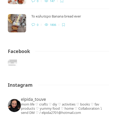
0
147
Το καλυτερο Banana bread ever
0
1806
Facebook
Instagram
elpida_touve
mom life ♡ crafts ♡ diy ♡ activities ♡ books
♡ fav
products ♡ yummy food ♡ home ♡
Collaboration ⤵️
send DM ♡ / elpida2701@hotmail.com