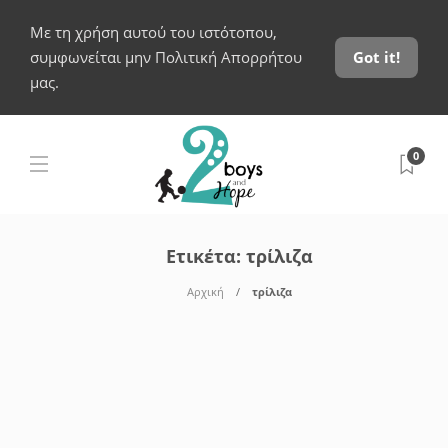
Με τη χρήση αυτού του ιστότοπου,
συμφωνείται μην Πολιτική Απορρήτου
Got it!
μας.
0
Ετικέτα:
τρίλιζα
Αρχική
τρίλιζα