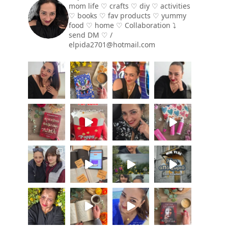
mom life ♡ crafts ♡ diy ♡ activities
♡ books
♡ fav products ♡ yummy
food ♡ home ♡
Collaboration ⤵️
send DM ♡ /
elpida2701@hotmail.com