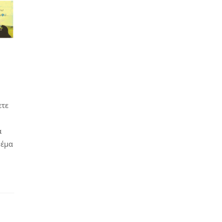
ετε
α
θέμα