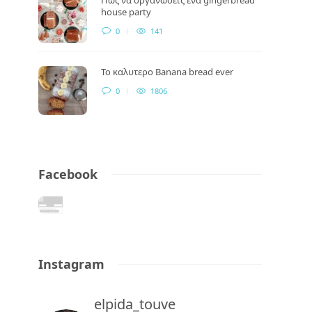
house party
0
141
Το καλυτερο Banana bread ever
0
1806
Facebook
Instagram
elpida_touve