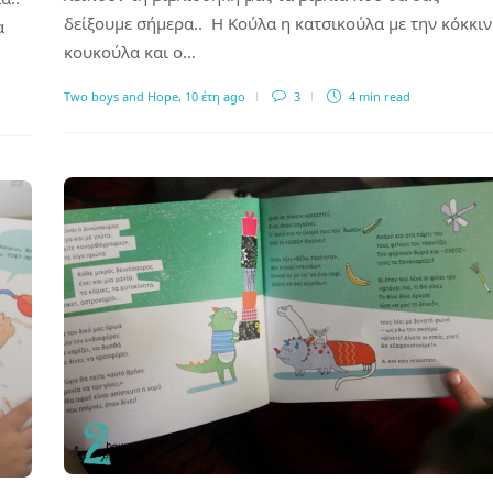
δείξουμε σήμερα.. Η Κούλα η κατσικούλα με την κόκκι
α
κουκούλα και ο…
Two boys and Hope
,
10 έτη ago
3
4 min
read