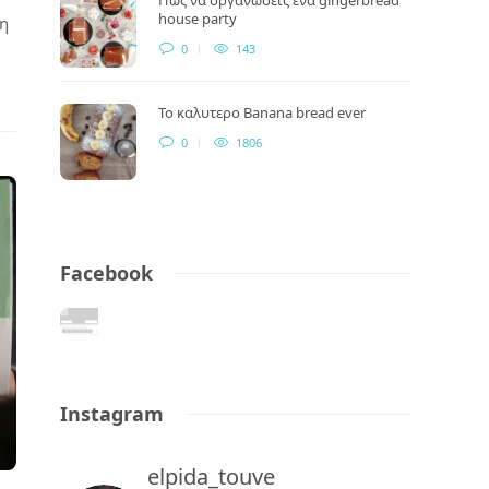
house party
νη
0
143
Το καλυτερο Banana bread ever
0
1806
Facebook
Instagram
elpida_touve