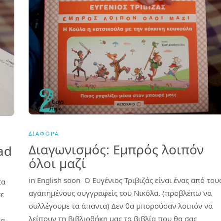
ΔΙΆΦΟΡΑ
Διαγωνισμός: Εμπρός λοιπόν
ad
όλοι μαζί
in English soon Ο Ευγένιος Τριβιζάς είναι ένας από του
τα
αγαπημένους συγγραφείς του Νικόλα. (προβλέπω να
σε
συλλέγουμε τα άπαντα) Δεν θα μπορούσαν λοιπόν να
λείπουν τη βιβλιοθήκη μας τα βιβλία που θα σας
α..