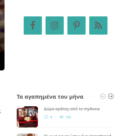
Τα αγαπημένα του μήνα
Δώρα αγάπης από το myikona
ς
0
155
Πως να οργανώσεις ένα gingerbread