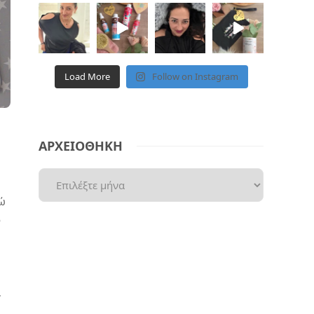
Load More
Follow on Instagram
ΑΡΧΕΙΟΘΗΚΗ
γώ
ο
…