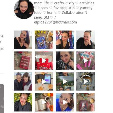
mom life ♡ crafts ♡ diy ♡ activities
♡ books
♡ fav products ♡ yummy
food ♡ home ♡
Collaboration ⤵️
send DM ♡ /
elpida2701@hotmail.com
να
ν
ρε