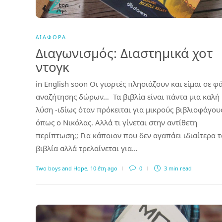
ΔΙΆΦΟΡΑ
Διαγωνισμός: Διαστημικά χοτ
ντογκ
in English soon Οι γιορτές πλησιάζουν και είμαι σε φ
αναζήτησης δώρων… Τα βιβλία είναι πάντα μια καλή
λύση -ιδίως όταν πρόκειται για μικρούς βιβλιοφάγου
όπως ο Νικόλας. Αλλά τι γίνεται στην αντίθετη
περίπτωση;; Για κάποιον που δεν αγαπάει ιδιαίτερα τ
βιβλία αλλά τρελαίνεται για…
Two boys and Hope
,
10 έτη ago
0
3 min
read