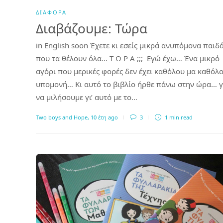
ΔΙΆΦΟΡΑ
Διαβάζουμε: Τώρα
in English soon Έχετε κι εσείς μικρά ανυπόμονα παιδ
που τα θέλουν όλα… Τ Ω Ρ Α ;;; Εγώ έχω… Ένα μικρό
αγόρι που μερικές φορές δεν έχει καθόλου μα καθόλ
υπομονή… Κι αυτό το βιβλίο ήρθε πάνω στην ώρα… γ
να μιλήσουμε γι’ αυτό με το…
Two boys and Hope
,
10 έτη ago
3
1 min
read