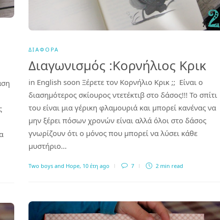
ΔΙΆΦΟΡΑ
Διαγωνισμός :Κορνήλιος Κρικ
in English soon Ξέρετε τον Κορνήλιο Κρικ ;; Είναι ο
άση
διασημότερος σκίουρος ντετέκτιβ στο δάσος!!! Το σπίτι
του είναι μια γέρικη φλαμουριά και μπορεί κανένας να
ς
μην ξέρει πόσων χρονών είναι αλλά όλοι στο δάσος
γνωρίζουν ότι ο μόνος που μπορεί να λύσει κάθε
α
μυστήριο…
Two boys and Hope
,
10 έτη ago
7
2 min
read