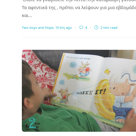
Τα αφεντικά της , πρέπει να λείψουν για μια εβδομάδ
και…
Two boys and Hope
,
10 έτη ago
4
2 min
read