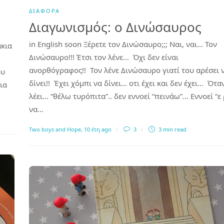
ΔΙΆΦΟΡΑ
Διαγωνισμός: ο Δινώσαυρος
in English soon Ξέρετε τον Δινώσαυρο;;; Ναι, ναι… Τον
άκια
Δινώσαυρο!!! Έτσι τον λένε… Όχι δεν είναι
ανορθόγραφος!! Τον λένε Δινώσαυρο γιατί του αρέσει 
ου
δίνει!! Έχει χόμπι να δίνει… οτι έχει και δεν έχει… Ότα
ια
λέει… “θέλω τυρόπιτα”.. δεν εννοεί “πεινάω”… Εννοεί “ε 
να…
Two boys and Hope
,
10 έτη ago
3
3 min
read