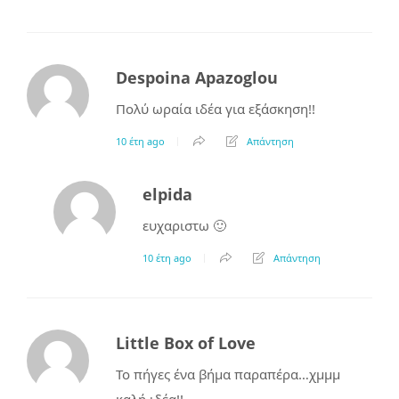
Despoina Apazoglou
Πολύ ωραία ιδέα για εξάσκηση!!
10 έτη ago
Απάντηση
elpida
ευχαριστω 🙂
10 έτη ago
Απάντηση
Little Box of Love
Το πήγες ένα βήμα παραπέρα…χμμμ
καλή ιδέα!!