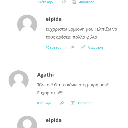
10 έτη ago
Απάντηση
elpida
ευχαριστω Ερμιονη μου!! Ελπίζω να
τους αρέσει!! πολλα φιλια
10 έτη ago
Απάντηση
Agathi
Τέλειο!!! Θα το κάνω στη μικρή μου!!!
Ευχαριστώ!!!!
8 έτη ago
Απάντηση
elpida