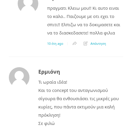
πραγματι Κλειω μου!! Κι αυτο ειναι
το καλο.. Παιζουμε με οτι εχει το
σπιτι!! Ελπιζω να το δοκιμασετε και
να το διασκεδασετε! πολλα φιλια
10 έτη ago
Απάντηση
Ερμιόνη
Τι ωραία ιδέα!
Και το concept του ανταγωνισμού
σίγουρα θα ενθουσιάσει τις μικρές μου
κυρίες, που πάντα εκτιμούν μια καλή
πρόκληση!
Σε φιλώ