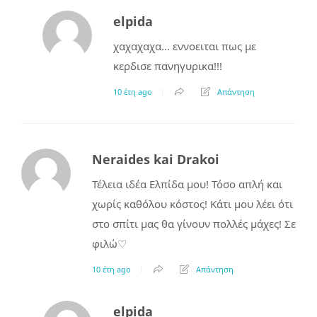
elpida
χαχαχαχα… εννοειται πως με
κερδισε πανηγυρικα!!!
10 έτη ago
Απάντηση
Neraides kai Drakoi
Τέλεια ιδέα Ελπίδα μου! Τόσο απλή και
χωρίς καθόλου κόστος! Κάτι μου λέει ότι
στο σπίτι μας θα γίνουν πολλές μάχες! Σε
φιλώ♡
10 έτη ago
Απάντηση
elpida