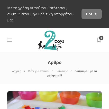
Με τη χρήση αυτού του ιστότοπου,
συμφωνείται μην Πολιτική Απορρήτου
Got it!
μας.
0
Άρθρο
Αρχική
Ιδέες για παιδιά
Παίζουμε
Παίζουμε… με τα
χρώματα!!!