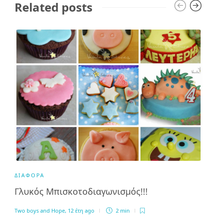
Related posts
ΔΙΆΦΟΡΑ
Γλυκός Μπισκοτοδιαγωνισμός!!!
Two boys and Hope
,
12 έτη ago
2 min