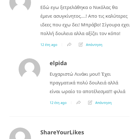
Εδώ εγω ξετρελάθηκα ο Νικόλας θα
έμενε ασυγκίνητος….! Απο τις καλύτερες
ιδεες που εχω δει! Μπράβο! Σίγουρα εχει
πολλή δουλεια αλλα αξίζει τον κόπο!
12 έτη ago
Απάντηση
elpida
Ευχαριστώ Λινάκι μου!! Έχει
πραγματικά πολύ δουλειά αλλά
είναι ωραίο το αποτέλεσμα!!! φιλιά
12 έτη ago
Απάντηση
ShareYourLikes