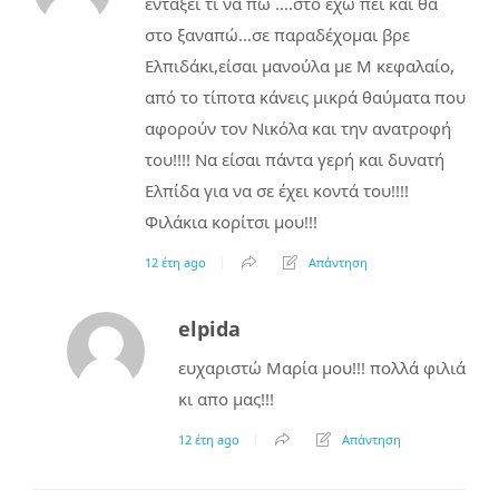
εντάξει τι να πω ….στο έχω πει και θα
στο ξαναπώ…σε παραδέχομαι βρε
Ελπιδάκι,είσαι μανούλα με Μ κεφαλαίο,
από το τίποτα κάνεις μικρά θαύματα που
αφορούν τον Νικόλα και την ανατροφή
του!!!! Να είσαι πάντα γερή και δυνατή
Ελπίδα για να σε έχει κοντά του!!!!
Φιλάκια κορίτσι μου!!!
12 έτη ago
Απάντηση
elpida
ευχαριστώ Μαρία μου!!! πολλά φιλιά
κι απο μας!!!
12 έτη ago
Απάντηση