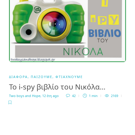
ΔΙΆΦΟΡΑ
,
ΠΑΊΖΟΥΜΕ
,
ΦΤΙΆΧΝΟΥΜΕ
Το i-spy βιβλίο του Νικόλα…
Two boys and Hope
,
12 έτη ago
42
1 min
2169