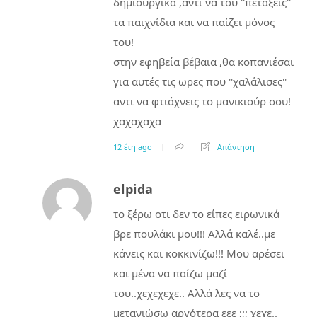
δημιουργικά ,αντί να του ''πετάξεις''
τα παιχνίδια και να παίζει μόνος
του!
στην εφηβεία βέβαια ,θα κοπανιέσαι
για αυτές τις ωρες που ''χαλάλισες''
αντι να φτιάχνεις το μανικιούρ σου!
χαχαχαχα
12 έτη ago
Απάντηση
elpida
το ξέρω οτι δεν το είπες ειρωνικά
βρε πουλάκι μου!!! Αλλά καλέ..με
κάνεις και κοκκινίζω!!! Μου αρέσει
και μένα να παίζω μαζί
του..χεχεχεχε.. Αλλά λες να το
μετανιώσω αργότερα εεε ;;; χεχε..