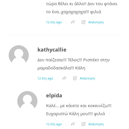
τώρα θέλει κι άλλο!! Δεν του φτάνει
το ένα..χαχαχαχαχα!!! φιλιά
12 έτη ago
Απάντηση
kathycallie
Δεν παίζεσαι!!! Τέλος!!! Ρισπέκτ στην
μαμαδοδασκάλα!!! Κάλη
12 έτη ago
Απάντηση
elpida
Καλέ… με κάνετε και κοκκινίζω!!!
Ευχαριστώ Κάλη μου!!!! φιλιά
12 έτη ago
Απάντηση