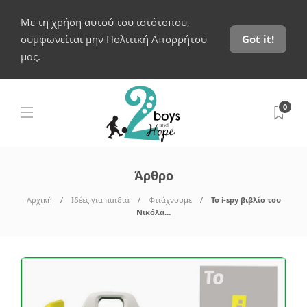
Με τη χρήση αυτού του ιστότοπου,
συμφωνείται μην Πολιτική Απορρήτου
Got it!
μας.
0
Άρθρο
Αρχική
Ιδέες για παιδιά
Φτιάχνουμε
Το i-spy βιβλίο του
Νικόλα…