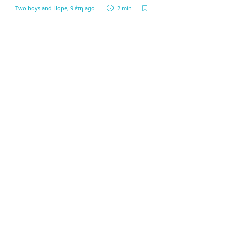
Two boys and Hope
,
9 έτη ago
2 min