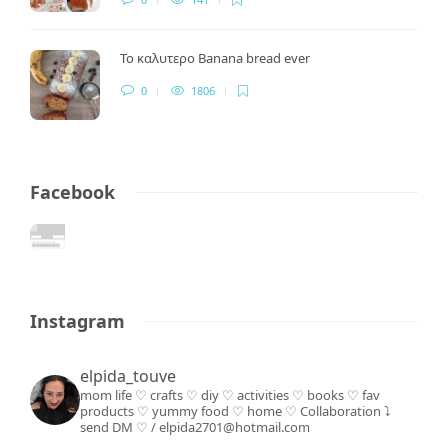
Το καλυτερο Banana bread ever
0
1806
Facebook
Instagram
elpida_touve
mom life ♡ crafts ♡ diy ♡ activities ♡ books
♡ fav
products ♡ yummy food ♡ home ♡
Collaboration ⤵️
send DM ♡ / elpida2701@hotmail.com