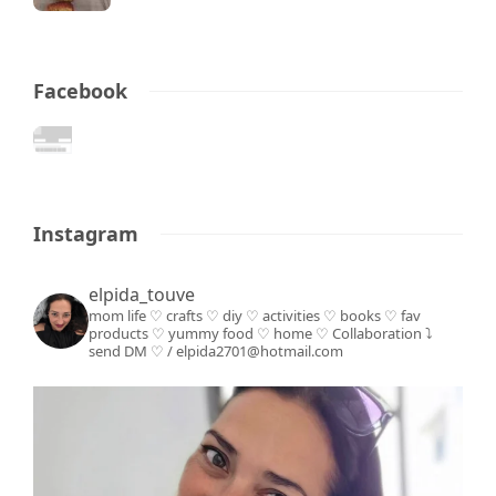
Facebook
Instagram
elpida_touve
mom life ♡ crafts ♡ diy ♡ activities ♡ books
♡ fav
products ♡ yummy food ♡ home ♡
Collaboration ⤵️
send DM ♡ / elpida2701@hotmail.com