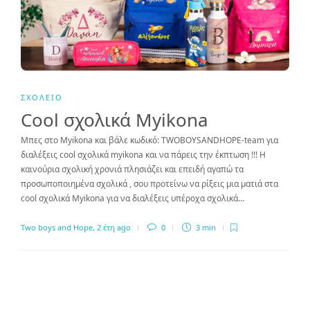
ΣΧΟΛΕΊΟ
Cool σχολικά Myikona
Μπες στο Myikona και βάλε κωδικό: TWOBOYSANDHOPE-team για
διαλέξεις cool σχολικά myikona και να πάρεις την έκπτωση !!! Η
καινούρια σχολική χρονιά πλησιάζει και επειδή αγαπώ τα
προσωποποιημένα σχολικά , σου προτείνω να ρίξεις μια ματιά στα
cool σχολικά Myikona για να διαλέξεις υπέροχα σχολικά…
Two boys and Hope
,
2 έτη ago
0
3 min