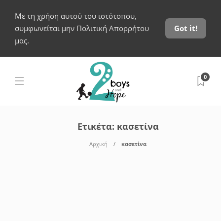
Με τη χρήση αυτού του ιστότοπου,
συμφωνείται μην Πολιτική Απορρήτου
Got it!
μας.
0
Ετικέτα:
κασετίνα
Αρχική
κασετίνα