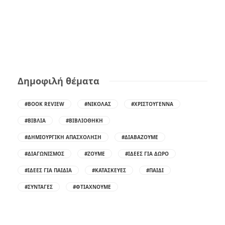
Δημοφιλή θέματα
#BOOK REVIEW
#ΝΙΚΌΛΑΣ
#ΧΡΙΣΤΟΎΓΕΝΝΑ
#ΒΙΒΛΊΑ
#ΒΙΒΛΙΟΘΉΚΗ
#ΔΗΜΙΟΥΡΓΙΚΉ ΑΠΑΣΧΌΛΗΣΗ
#ΔΙΑΒΆΖΟΥΜΕ
#ΔΙΑΓΩΝΙΣΜΌΣ
#ΖΟΎΜΕ
#ΙΔΈΕΣ ΓΙΑ ΔΏΡΟ
#ΙΔΈΕΣ ΓΙΑ ΠΑΙΔΙΆ
#ΚΑΤΑΣΚΕΥΈΣ
#ΠΑΙΔΊ
#ΣΥΝΤΑΓΈΣ
#ΦΤΙΆΧΝΟΥΜΕ