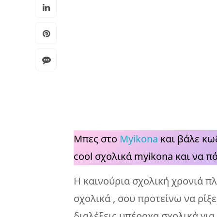
Μπες στο
Myikona
και βάλε κω
cool σχολικά myikona και να πά
Η καινούρια σχολική χρονιά π
σχολικά , σου προτείνω να ρίξε
διαλέξεις υπέροχα σχολικά για 