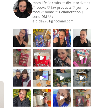
mom life ♡ crafts ♡ diy ♡ activities
♡ books
♡ fav products ♡ yummy
food ♡ home ♡
Collaboration ⤵️
send DM ♡ /
elpida2701@hotmail.com