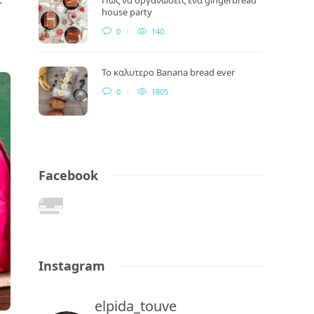
house party
0
140
Το καλυτερο Banana bread ever
0
1805
Facebook
Instagram
elpida_touve