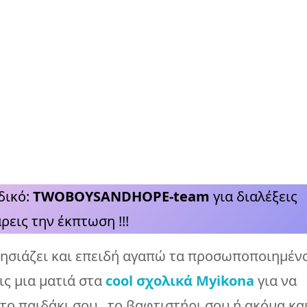
δικό:
TWOBOYSANDHOPE-team
για διαλέξεις
ρεις την έκπτωση !!!
λησιάζει και επειδή αγαπώ τα προσωποποιημέν
ις μια ματιά στα
cool σχολικά Myikona
για να
το παιδάκι σου , το βαφτιστήρι σου ή ακόμα κα