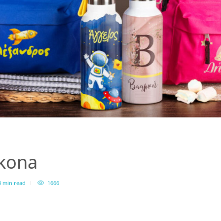
ikona
 min
read
1666