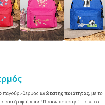
ερμός
ο
παγούρι-θερμός
ανώτατης ποιότητας
, με το
μά σου ή αφιέρωση! Προσωποποίησέ το με το