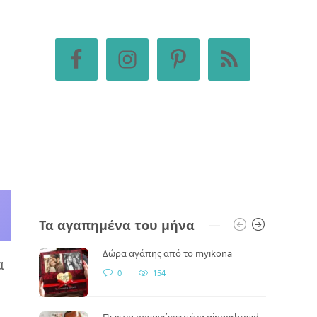
Τα αγαπημένα του μήνα
Δώρα αγάπης από το myikona
α
0
154
ι
Πως να οργανώσεις ένα gingerbread