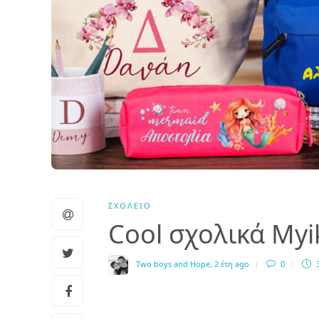
ΣΧΟΛΕΊΟ
Cool σχολικά My
Two boys and Hope
,
2 έτη ago
0
3