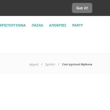
Got it!
ΧΡΙΣΤΟΎΓΕΝΝΑ
ΠΆΣΧΑ
ΑΠΌΚΡΙΕΣ
PARTY
Αρχική
Σχολείο
Cool σχολικά Myikona