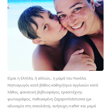
Είμαι η Ελπίδα, ή αλλιώς.. η μαμά του Νικόλα.
Νηπιαγωγός κατά βάθος-καθηγήτρια αγγλικών κατά
λάθος, φανατική βιβλιοφάγος, ερασιτέχνης
φωτογράφος, παθιασμένη ζαχαροπλάστισσα (με
αδυναμία στη σοκολάτα), ανήσυχη crafter και μαμά