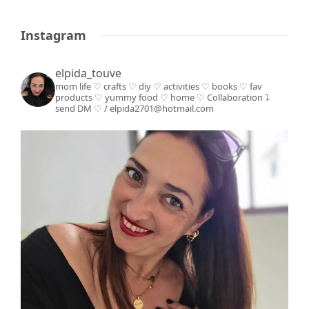
Instagram
elpida_touve
mom life ♡ crafts ♡ diy ♡ activities ♡ books
♡ fav
products ♡ yummy food ♡ home ♡
Collaboration ⤵️
send DM ♡ / elpida2701@hotmail.com