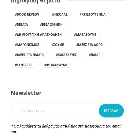
Δημοφιλή θέματα
#BOOK REVIEW
#ΝΙΚΌΛΑΣ
#ΧΡΙΣΤΟΎΓΕΝΝΑ
#ΒΙΒΛΊΑ
#ΒΙΒΛΙΟΘΉΚΗ
#ΔΗΜΙΟΥΡΓΙΚΉ ΑΠΑΣΧΌΛΗΣΗ
#ΔΙΑΒΆΖΟΥΜΕ
#ΔΙΑΓΩΝΙΣΜΌΣ
#ΖΟΎΜΕ
#ΙΔΈΕΣ ΓΙΑ ΔΏΡΟ
#ΙΔΈΕΣ ΓΙΑ ΠΑΙΔΙΆ
#ΚΑΤΑΣΚΕΥΈΣ
#ΠΑΙΔΊ
#ΣΥΝΤΑΓΈΣ
#ΦΤΙΆΧΝΟΥΜΕ
Newsletter
* Θα λαμβάνετε τα άρθρα μας απευθείας στα εισερχόμενα του email
σας.