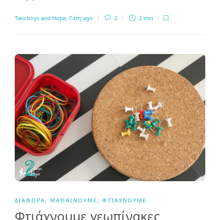
Two boys and Hope
,
7 έτη ago
2
2 min
ΔΙΆΦΟΡΑ
,
ΜΑΘΑΊΝΟΥΜΕ
,
ΦΤΙΆΧΝΟΥΜΕ
Φτιάχνουμε γεωπίνακες