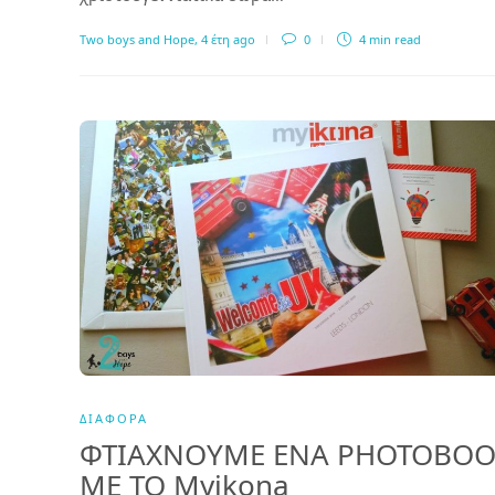
Two boys and Hope
,
4 έτη ago
0
4 min
read
ΔΙΆΦΟΡΑ
ΦΤΙΑΧΝΟΥΜΕ ΕΝΑ PHOTOBO
ME TO Myikona