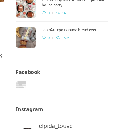
house party
0
145
Το καλυτερο Banana bread ever
0
1806
ς
Facebook
Instagram
elpida_touve