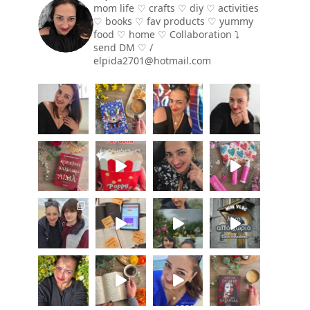
mom life ♡ crafts ♡ diy ♡ activities
♡ books
♡ fav products ♡ yummy
food ♡ home ♡
Collaboration ⤵️
send DM ♡ /
elpida2701@hotmail.com