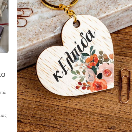
το
απώ
μας