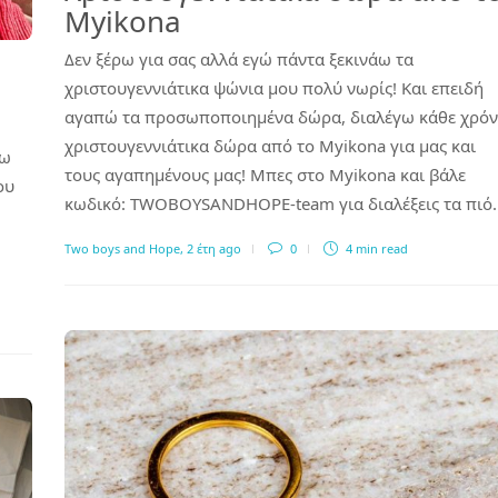
Myikona
Δεν ξέρω για σας αλλά εγώ πάντα ξεκινάω τα
χριστουγεννιάτικα ψώνια μου πολύ νωρίς! Και επειδή
αγαπώ τα προσωποποιημένα δώρα, διαλέγω κάθε χρό
χριστουγεννιάτικα δώρα από το Myikona για μας και
πω
τους αγαπημένους μας! Μπες στο Myikona και βάλε
ου
κωδικό: TWOBOYSANDHOPE-team για διαλέξεις τα πιό
Two boys and Hope
,
2 έτη ago
0
4 min
read