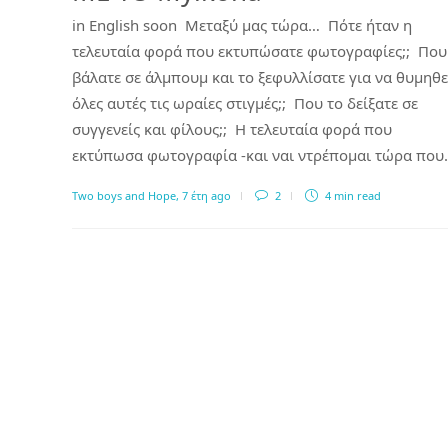
in English soon Μεταξύ μας τώρα… Πότε ήταν η
τελευταία φορά που εκτυπώσατε φωτογραφίες;; Που 
βάλατε σε άλμπουμ και το ξεφυλλίσατε για να θυμηθε
όλες αυτές τις ωραίες στιγμές;; Που το δείξατε σε
συγγενείς και φίλους;; Η τελευταία φορά που
εκτύπωσα φωτογραφία -και ναι ντρέπομαι τώρα που
Two boys and Hope
,
7 έτη ago
2
4 min
read