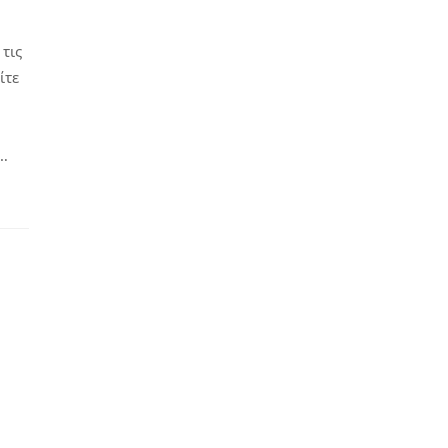
τις
ίτε
…