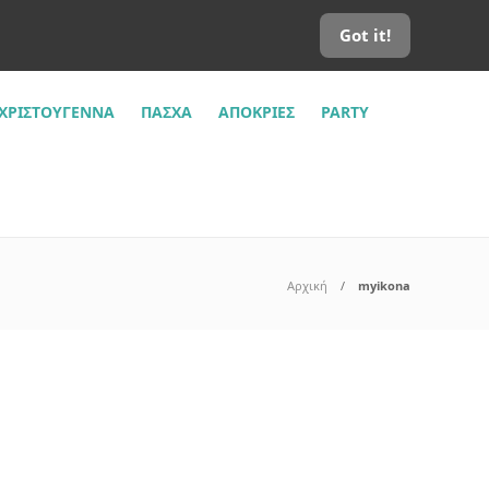
Got it!
ΧΡΙΣΤΟΎΓΕΝΝΑ
ΠΆΣΧΑ
ΑΠΌΚΡΙΕΣ
PARTY
Αρχική
myikona