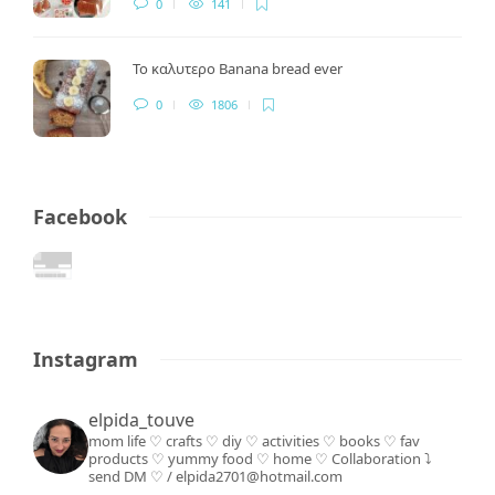
0
141
Το καλυτερο Banana bread ever
0
1806
Facebook
Instagram
elpida_touve
mom life ♡ crafts ♡ diy ♡ activities ♡ books
♡ fav
products ♡ yummy food ♡ home ♡
Collaboration ⤵️
send DM ♡ / elpida2701@hotmail.com