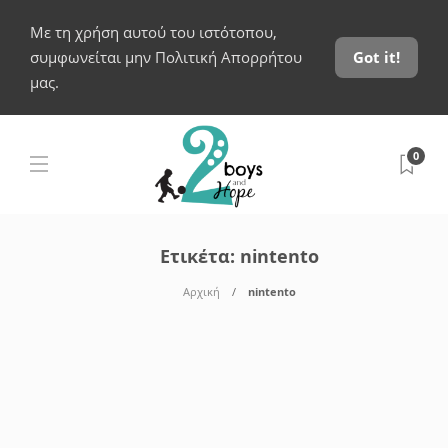
Με τη χρήση αυτού του ιστότοπου,
συμφωνείται μην Πολιτική Απορρήτου
Got it!
μας.
0
Ετικέτα:
nintento
Αρχική
nintento