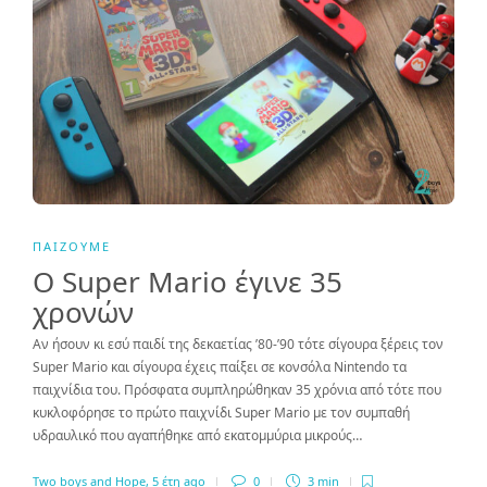
ΠΑΊΖΟΥΜΕ
Ο Super Mario έγινε 35
χρονών
Αν ήσουν κι εσύ παιδί της δεκαετίας ’80-’90 τότε σίγουρα ξέρεις τον
Super Mario και σίγουρα έχεις παίξει σε κονσόλα Nintendo τα
παιχνίδια του. Πρόσφατα συμπληρώθηκαν 35 χρόνια από τότε που
κυκλοφόρησε το πρώτο παιχνίδι Super Mario με τον συμπαθή
υδραυλικό που αγαπήθηκε από εκατομμύρια μικρούς…
Two boys and Hope
,
5 έτη ago
0
3 min