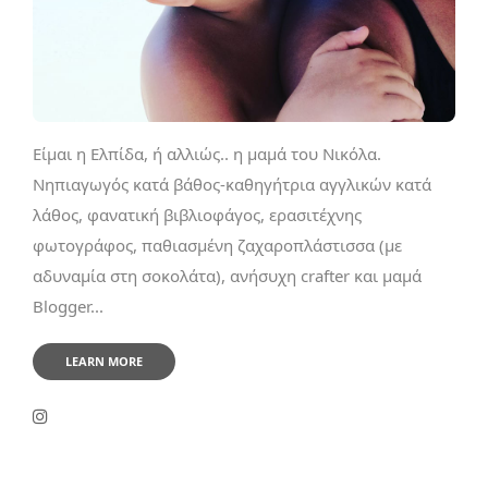
Είμαι η Ελπίδα, ή αλλιώς.. η μαμά του Νικόλα.
Νηπιαγωγός κατά βάθος-καθηγήτρια αγγλικών κατά
λάθος, φανατική βιβλιοφάγος, ερασιτέχνης
φωτογράφος, παθιασμένη ζαχαροπλάστισσα (με
αδυναμία στη σοκολάτα), ανήσυχη crafter και μαμά
Blogger...
LEARN MORE