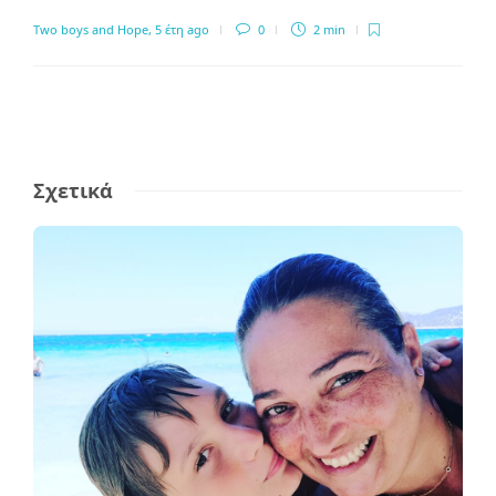
Two boys and Hope
,
5 έτη ago
0
2 min
Σχετικά