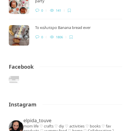
party
0
141
Το καλυτερο Banana bread ever
0
1806
Facebook
Instagram
elpida_touve
mom life ♡ crafts ♡ diy ♡ activities ♡ books
♡ fav
products ♡ yummy food ♡ home ♡
Collaboration ⤵️