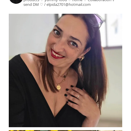
send DM ♡ / elpida2701@hotmail.com