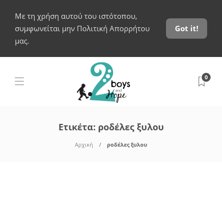
Με τη χρήση αυτού του ιστότοπου,
συμφωνείται μην Πολιτική Απορρήτου
Got it!
μας.
0
Ετικέτα:
ροδέλες ξυλου
Αρχική
ροδέλες ξυλου