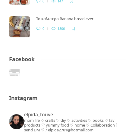
0
147
Το καλυτερο Banana bread ever
0
1806
Facebook
Instagram
elpida_touve
mom life ♡ crafts ♡ diy ♡ activities ♡ books
♡ fav
products ♡ yummy food ♡ home ♡
Collaboration ⤵️
send DM ♡ / elpida2701@hotmail.com