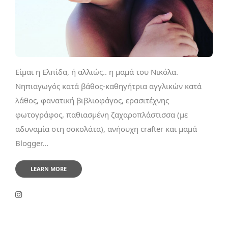
Είμαι η Ελπίδα, ή αλλιώς.. η μαμά του Νικόλα.
Νηπιαγωγός κατά βάθος-καθηγήτρια αγγλικών κατά
λάθος, φανατική βιβλιοφάγος, ερασιτέχνης
φωτογράφος, παθιασμένη ζαχαροπλάστισσα (με
αδυναμία στη σοκολάτα), ανήσυχη crafter και μαμά
Blogger...
LEARN MORE