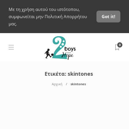
Με τη χρήση αυτού του ιστότοπου,
συμφωνείται μην Πολιτική Απορρήτου
Got it!
μας.
0
Ετικέτα:
skintones
Αρχική
skintones