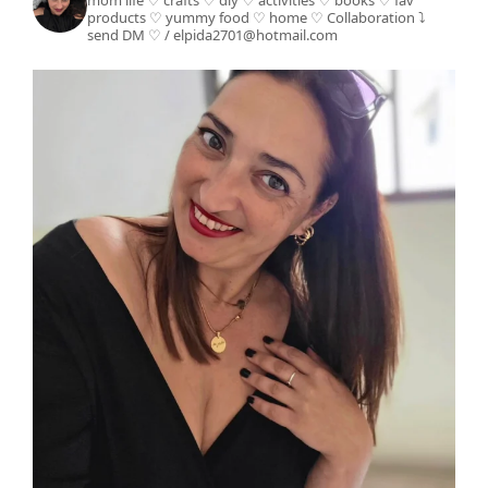
mom life ♡ crafts ♡ diy ♡ activities ♡ books
♡ fav
products ♡ yummy food ♡ home ♡
Collaboration ⤵️
send DM ♡ / elpida2701@hotmail.com