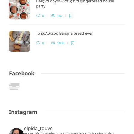
Πως να οργανώσεις ένα gingerbread house
party
0
142
Το καλυτερο Banana bread ever
0
1806
Facebook
Instagram
elpida_touve