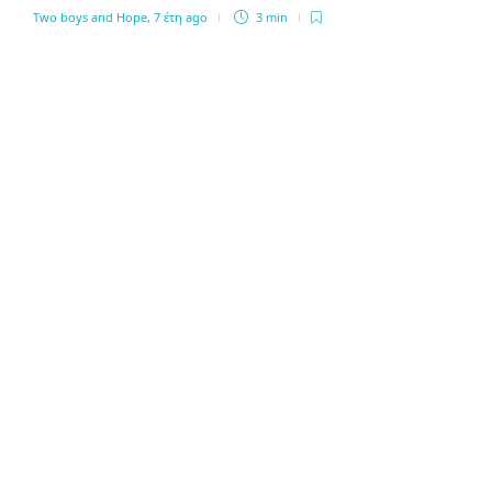
Two boys and Hope
,
7 έτη ago
3 min