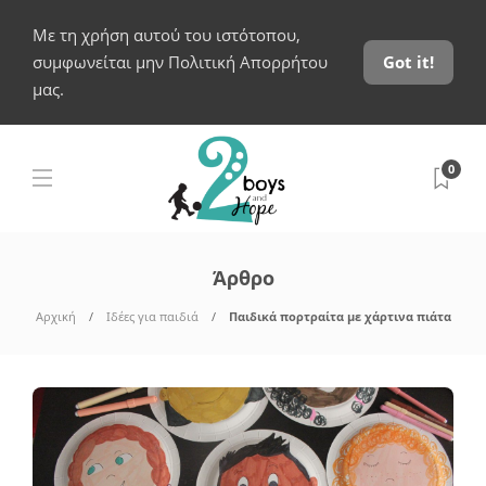
Με τη χρήση αυτού του ιστότοπου,
συμφωνείται μην Πολιτική Απορρήτου
Got it!
μας.
0
Άρθρο
Αρχική
Ιδέες για παιδιά
Παιδικά πορτραίτα με χάρτινα πιάτα