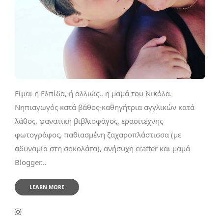
Είμαι η Ελπίδα, ή αλλιώς.. η μαμά του Νικόλα.
Νηπιαγωγός κατά βάθος-καθηγήτρια αγγλικών κατά
λάθος, φανατική βιβλιοφάγος, ερασιτέχνης
φωτογράφος, παθιασμένη ζαχαροπλάστισσα (με
αδυναμία στη σοκολάτα), ανήσυχη crafter και μαμά
Blogger...
LEARN MORE