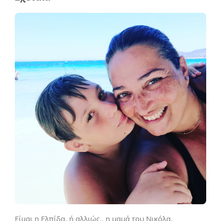
Είμαι η Ελπίδα, ή αλλιώς.. η μαμά του Νικόλα.