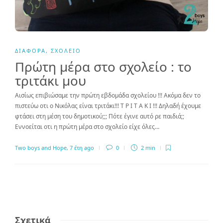
ΔΙΆΦΟΡΑ
,
ΣΧΟΛΕΊΟ
Πρώτη μέρα στο σχολείο : το
τριτάκι μου
Αισίως επιβιώσαμε την πρώτη εβδομάδα σχολείου !!! Ακόμα δεν το
πιστεύω οτι ο Νικόλας είναι τριτάκι!!! Τ Ρ Ι Τ Α Κ Ι !!! Δηλαδή έχουμε
φτάσει στη μέση του δημοτικού;;; Πότε έγινε αυτό ρε παιδιά;;
Εννοείται οτι η πρώτη μέρα στο σχολείο είχε όλες…
Two boys and Hope
,
7 έτη ago
0
2 min
Σχετικά