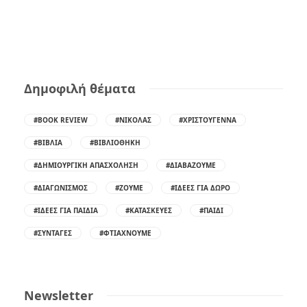
Δημοφιλή θέματα
#BOOK REVIEW
#ΝΙΚΌΛΑΣ
#ΧΡΙΣΤΟΎΓΕΝΝΑ
#ΒΙΒΛΊΑ
#ΒΙΒΛΙΟΘΉΚΗ
#ΔΗΜΙΟΥΡΓΙΚΉ ΑΠΑΣΧΌΛΗΣΗ
#ΔΙΑΒΆΖΟΥΜΕ
#ΔΙΑΓΩΝΙΣΜΌΣ
#ΖΟΎΜΕ
#ΙΔΈΕΣ ΓΙΑ ΔΏΡΟ
#ΙΔΈΕΣ ΓΙΑ ΠΑΙΔΙΆ
#ΚΑΤΑΣΚΕΥΈΣ
#ΠΑΙΔΊ
#ΣΥΝΤΑΓΈΣ
#ΦΤΙΆΧΝΟΥΜΕ
Newsletter