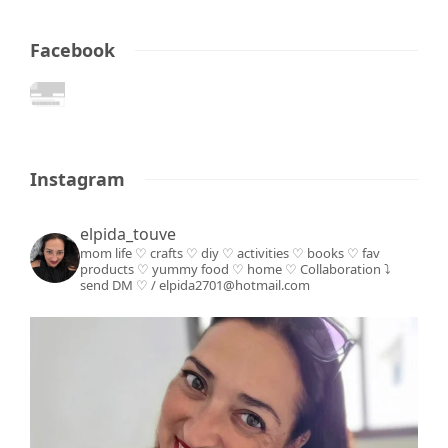
Facebook
Instagram
elpida_touve
mom life ♡ crafts ♡ diy ♡ activities ♡ books
♡ fav
products ♡ yummy food ♡ home ♡
Collaboration ⤵️
send DM ♡ / elpida2701@hotmail.com