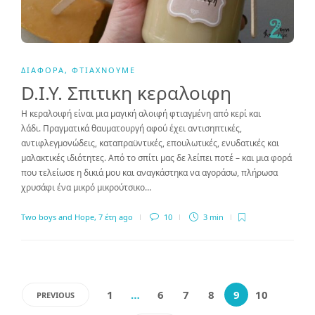
ΔΙΆΦΟΡΑ
,
ΦΤΙΆΧΝΟΥΜΕ
D.I.Y. Σπιτικη κεραλοιφη
Η κεραλοιφή είναι μια μαγική αλοιφή φτιαγμένη από κερί και
λάδι. Πραγματικά θαυματουργή αφού έχει αντισηπτικές,
αντιφλεγμονώδεις, καταπραϋντικές, επουλωτικές, ενυδατικές και
μαλακτικές ιδιότητες. Από το σπίτι μας δε λείπει ποτέ – και μια φορά
που τελείωσε η δικιά μου και αναγκάστηκα να αγοράσω, πλήρωσα
χρυσάφι ένα μικρό μικρούτσικο…
Two boys and Hope
,
7 έτη ago
10
3 min
1
…
6
7
8
9
10
PREVIOUS