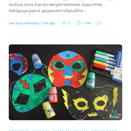
κουζίνας (είναι λίγο πιο σκληρό) πούπουλα σύρμα πίπας
πολύχρωμα χαρτιά χρωματιστή τσόχα κόλλα …
Two boys and Hope
,
7 έτη ago
2
1 min