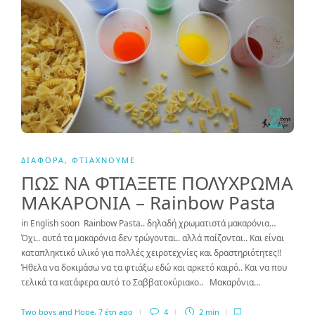
ΔΙΆΦΟΡΑ
,
ΦΤΙΆΧΝΟΥΜΕ
ΠΩΣ ΝΑ ΦΤΙΑΞΕΤΕ ΠΟΛΥΧΡΩΜΑ
ΜΑΚΑΡΟΝΙΑ – Rainbow Pasta
in English soon Rainbow Pasta.. δηλαδή χρωματιστά μακαρόνια…
Όχι.. αυτά τα μακαρόνια δεν τρώγονται.. αλλά παίζονται.. Και είναι
καταπληκτικό υλικό για πολλές χειροτεχνίες και δραστηριότητες!!
Ήθελα να δοκιμάσω να τα φτιάξω εδώ και αρκετό καιρό.. Και να που
τελικά τα κατάφερα αυτό το Σαββατοκύριακο.. Μακαρόνια…
Two boys and Hope
,
7 έτη ago
4
2 min