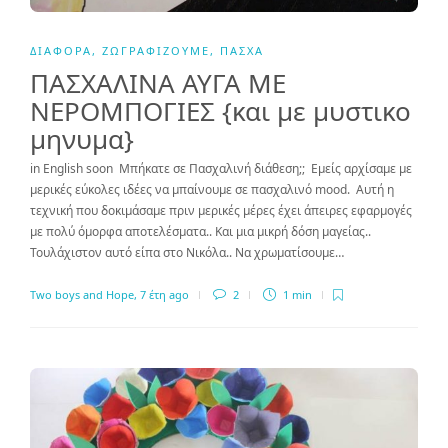
ΔΙΆΦΟΡΑ
,
ΖΩΓΡΑΦΊΖΟΥΜΕ
,
ΠΆΣΧΑ
ΠΑΣΧΑΛΙΝΑ ΑΥΓΑ ΜΕ
ΝΕΡΟΜΠΟΓΙΕΣ {και με μυστικο
μηνυμα}
in English soon Μπήκατε σε Πασχαλινή διάθεση;; Εμείς αρχίσαμε με
μερικές εύκολες ιδέες να μπαίνουμε σε πασχαλινό mood. Αυτή η
τεχνική που δοκιμάσαμε πριν μερικές μέρες έχει άπειρες εφαρμογές
με πολύ όμορφα αποτελέσματα.. Και μια μικρή δόση μαγείας..
Τουλάχιστον αυτό είπα στο Νικόλα.. Να χρωματίσουμε…
Two boys and Hope
,
7 έτη ago
2
1 min