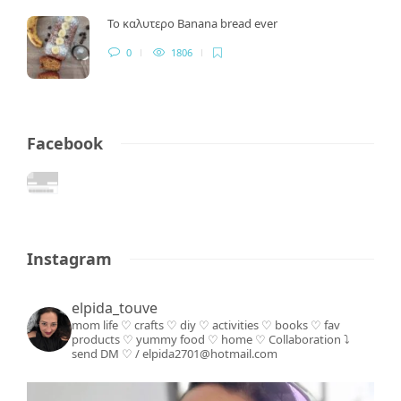
Το καλυτερο Banana bread ever
0
1806
Facebook
Instagram
elpida_touve
mom life ♡ crafts ♡ diy ♡ activities ♡ books
♡ fav
products ♡ yummy food ♡ home ♡
Collaboration ⤵️
send DM ♡ / elpida2701@hotmail.com