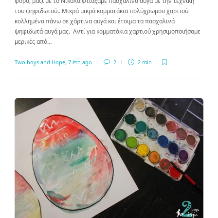
φορά, μαζί με το Νικόλα φτιάξαμε πασχαλινά αυγά με την τεχνική
του ψηφιδωτού.. Μικρά μικρά κομματάκια πολύχρωμου χαρτιού
κολλημένα πάνω σε χάρτινα αυγά και έτοιμα τα πασχαλινά
ψηφιδωτά αυγά μας. Αντί για κομματάκια χαρτιού χρησιμοποιήσαμε
μερικές από…
Two boys and Hope
,
7 έτη ago
2
2 min