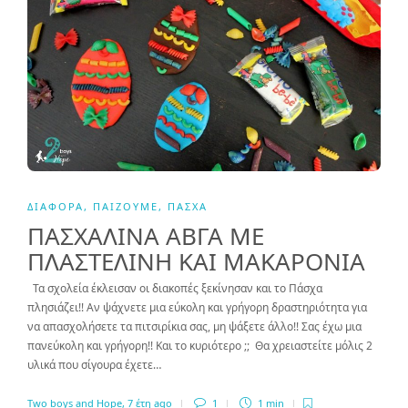
ΔΙΆΦΟΡΑ
,
ΠΑΊΖΟΥΜΕ
,
ΠΆΣΧΑ
ΠΑΣΧΑΛΙΝΑ ΑΒΓΑ ΜΕ
ΠΛΑΣΤΕΛΙΝΗ ΚΑΙ ΜΑΚΑΡΟΝΙΑ
Τα σχολεία έκλεισαν οι διακοπές ξεκίνησαν και το Πάσχα
πλησιάζει!! Αν ψάχνετε μια εύκολη και γρήγορη δραστηριότητα για
να απασχολήσετε τα πιτσιρίκια σας, μη ψάξετε άλλο!! Σας έχω μια
πανεύκολη και γρήγορη!! Και το κυριότερο ;; Θα χρειαστείτε μόλις 2
υλικά που σίγουρα έχετε…
Two boys and Hope
,
7 έτη ago
1
1 min