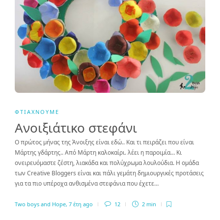
ΦΤΙΆΧΝΟΥΜΕ
Ανοιξιάτικο στεφάνι
Ο πρώτος μήνας της Άνοιξης είναι εδώ.. Και τι πειράζει που είναι
Μάρτης γδάρτης.. Από Μάρτη καλοκαίρι. λέει η παροιμία… Κι
ονειρευόμαστε ζέστη, λιακάδα και πολύχρωμα λουλούδια. Η ομάδα
των Creative Bloggers είναι και πάλι γεμάτη δημιουργικές προτάσεις
για τα πιο υπέροχα ανθισμένα στεφάνια που έχετε…
Two boys and Hope
,
7 έτη ago
12
2 min