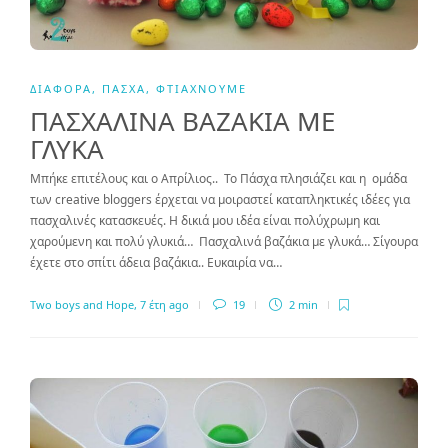
ΔΙΆΦΟΡΑ
,
ΠΆΣΧΑ
,
ΦΤΙΆΧΝΟΥΜΕ
ΠΑΣΧΑΛΙΝΑ ΒΑΖΑΚΙΑ ΜΕ
ΓΛΥΚΑ
Μπήκε επιτέλους και ο Απρίλιος.. Το Πάσχα πλησιάζει και η ομάδα
των creative bloggers έρχεται να μοιραστεί καταπληκτικές ιδέες για
πασχαλινές κατασκευές. Η δικιά μου ιδέα είναι πολύχρωμη και
χαρούμενη και πολύ γλυκιά… Πασχαλινά βαζάκια με γλυκά… Σίγουρα
έχετε στο σπίτι άδεια βαζάκια.. Ευκαιρία να…
Two boys and Hope
,
7 έτη ago
19
2 min