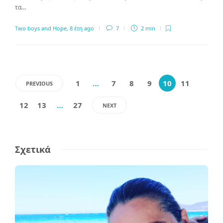
τα…
Two boys and Hope
,
8 έτη ago
7
2 min
1
…
7
8
9
10
11
PREVIOUS
12
13
…
27
NEXT
Σχετικά