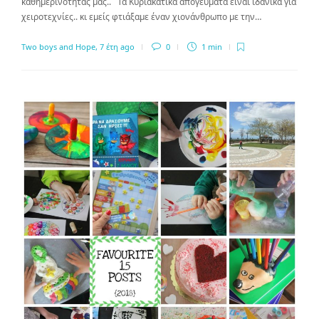
καθημερινότητάς μας.. Τα Κυριακάτικα απογεύματα είναι ιδανικά για
χειροτεχνίες.. κι εμείς φτιάξαμε έναν χιονάνθρωπο με την…
Two boys and Hope
,
7 έτη ago
0
1 min