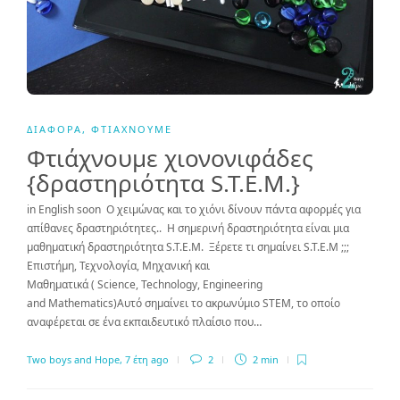
ΔΙΆΦΟΡΑ
,
ΦΤΙΆΧΝΟΥΜΕ
Φτιάχνουμε χιονονιφάδες
{δραστηριότητα S.T.E.M.}
in English soon Ο χειμώνας και το χιόνι δίνουν πάντα αφορμές για
απίθανες δραστηριότητες.. Η σημερινή δραστηριότητα είναι μια
μαθηματική δραστηριότητα S.T.E.M. Ξέρετε τι σημαίνει S.T.E.M ;;;
Επιστήμη, Τεχνολογία, Μηχανική και
Μαθηματικά ( Science, Technology, Engineering
and Mathematics)Αυτό σημαίνει το ακρωνύμιο STEM, το οποίο
αναφέρεται σε ένα εκπαιδευτικό πλαίσιο που…
Two boys and Hope
,
7 έτη ago
2
2 min