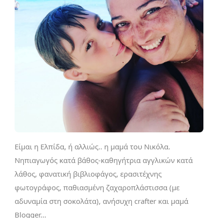
Είμαι η Ελπίδα, ή αλλιώς.. η μαμά του Νικόλα.
Νηπιαγωγός κατά βάθος-καθηγήτρια αγγλικών κατά
λάθος, φανατική βιβλιοφάγος, ερασιτέχνης
φωτογράφος, παθιασμένη ζαχαροπλάστισσα (με
αδυναμία στη σοκολάτα), ανήσυχη crafter και μαμά
Blogger...