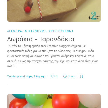
ΔΙΆΦΟΡΑ
,
ΦΤΙΆΧΝΟΥΜΕ
,
ΧΡΙΣΤΟΎΓΕΝΝΑ
Δωράκια – Ταρανδάκια
Αυτόν το μήνα η ομάδα των Creative bloggers έρχεται με
φανταστικές ιδέες για να τυλίξετε τα δώρα σας. Η δική μου ιδέα
είναι τόσο απλή και εύκολη που γίνεται ακόμα και την τελευταία
στιγμή.. Όμως την τσαχπνινιά της, την έχει και επιπλέον είναι ένας
πολύ…
Two boys and Hope
,
7 έτη ago
1
1 min