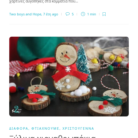
χάρτινες αυγοθήκες στα κομμάτια που…
Two boys and Hope
,
7 έτη ago
5
1 min
ΔΙΆΦΟΡΑ
,
ΦΤΙΆΧΝΟΥΜΕ
,
ΧΡΙΣΤΟΎΓΕΝΝΑ