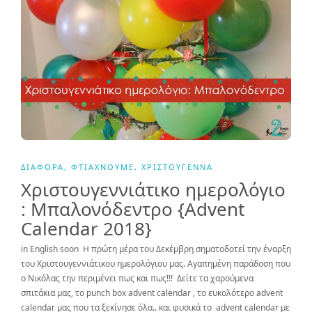
ΔΙΆΦΟΡΑ
,
ΦΤΙΆΧΝΟΥΜΕ
,
ΧΡΙΣΤΟΎΓΕΝΝΑ
Χριστουγεννιάτικο ημερολόγιο
: Μπαλονόδεντρο {Advent
Calendar 2018}
in English soon Η πρώτη μέρα του Δεκέμβρη σηματοδοτεί την έναρξη
του Χριστουγεννιάτικου ημερολόγιου μας. Αγαπημένη παράδοση που
ο Νικόλας την περιμένει πως και πως!!! Δείτε τα χαρούμενα
σπιτάκια μας, το punch box advent calendar , το ευκολότερο advent
calendar μας που τα ξεκίνησε όλα.. και φυσικά το advent calendar με