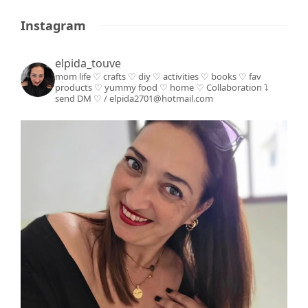
Instagram
elpida_touve
mom life ♡ crafts ♡ diy ♡ activities ♡ books
♡ fav
products ♡ yummy food ♡ home ♡
Collaboration ⤵️
send DM ♡ / elpida2701@hotmail.com