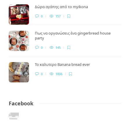
Δώρα αγάπης από το myikona
0
157
Πως να οργανώσεις ένα gingerbread house
party
0
145
Το καλυτερο Banana bread ever
0
1806
Facebook