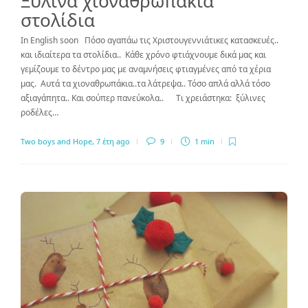
Ξύλινα χιοναθρωπάκια
στολίδια
In English soon Πόσο αγαπάω τις Χριστουγεννιάτικες κατασκευές..
και ιδιαίτερα τα στολίδια.. Κάθε χρόνο φτιάχνουμε δικά μας και
γεμίζουμε το δέντρο μας με αναμνήσεις φτιαγμένες από τα χέρια
μας. Αυτά τα χιοναθρωπάκια..τα λάτρεψα.. Τόσο απλά αλλά τόσο
αξιαγάπητα.. Και σούπερ πανεύκολα.. Τι χρειάστηκα: ξύλινες
ροδέλες…
Two boys and Hope
,
7 έτη ago
9
1 min