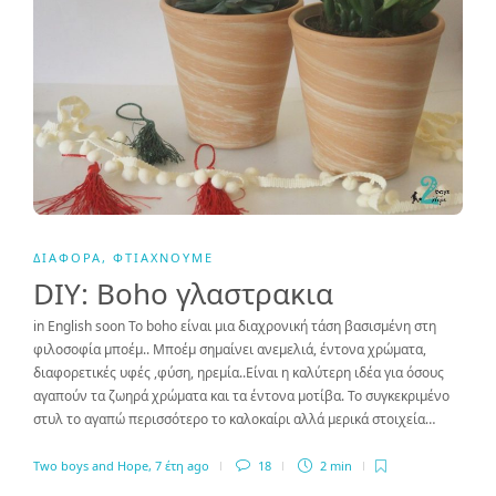
ΔΙΆΦΟΡΑ
,
ΦΤΙΆΧΝΟΥΜΕ
DΙΥ: Boho γλαστρακια
in English soon Το boho είναι μια διαχρονική τάση βασισμένη στη
φιλοσοφία μποέμ.. Μποέμ σημαίνει ανεμελιά, έντονα χρώματα,
διαφορετικές υφές ,φύση, ηρεμία..Είναι η καλύτερη ιδέα για όσους
αγαπούν τα ζωηρά χρώματα και τα έντονα μοτίβα. Το συγκεκριμένο
στυλ το αγαπώ περισσότερο το καλοκαίρι αλλά μερικά στοιχεία…
Two boys and Hope
,
7 έτη ago
18
2 min