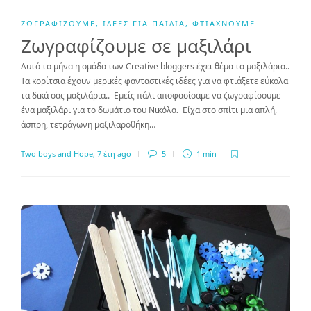
ΖΩΓΡΑΦΊΖΟΥΜΕ
,
ΙΔΈΕΣ ΓΙΑ ΠΑΙΔΙΆ
,
ΦΤΙΆΧΝΟΥΜΕ
Ζωγραφίζουμε σε μαξιλάρι
Αυτό το μήνα η ομάδα των Creative bloggers έχει θέμα τα μαξιλάρια..
Τα κορίτσια έχουν μερικές φανταστικές ιδέες για να φτιάξετε εύκολα
τα δικά σας μαξιλάρια.. Εμείς πάλι αποφασίσαμε να ζωγραφίσουμε
ένα μαξιλάρι για το δωμάτιο του Νικόλα. Είχα στο σπίτι μια απλή,
άσπρη, τετράγωνη μαξιλαροθήκη…
Two boys and Hope
,
7 έτη ago
5
1 min