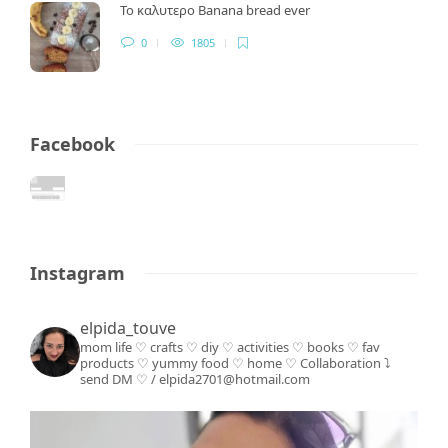
Το καλυτερο Banana bread ever
0
1805
Facebook
Instagram
elpida_touve
mom life ♡ crafts ♡ diy ♡ activities ♡ books
♡ fav
products ♡ yummy food ♡ home ♡
Collaboration ⤵️
send DM ♡ / elpida2701@hotmail.com