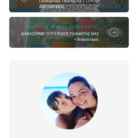
ΠΑΡΑΜΥΘΙΑ ΤΥΛΙΓΜΕΝΑ + ΣΟΥΠΕΡ
ΔΙΑΓΩΝΙΣΜΟΣ
ΔΙΆΦΟΡΑ
,
ΜΙΚΡΌΣ ΒΙΒΛΙΟΦΆΓΟΣ
ΔΙΑΒΑΖΟΥΜΕ: Ο ΥΠΕΡΟΧΟΣ ΠΛΑΝΗΤΗΣ ΜΑΣ
+ διαγωνισμος