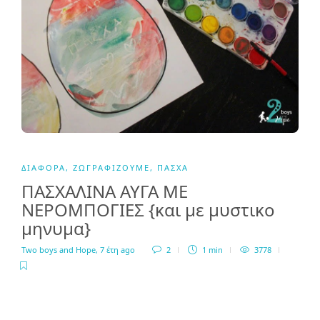
ΔΙΆΦΟΡΑ
,
ΖΩΓΡΑΦΊΖΟΥΜΕ
,
ΠΆΣΧΑ
ΠΑΣΧΑΛΙΝΑ ΑΥΓΑ ΜΕ
ΝΕΡΟΜΠΟΓΙΕΣ {και με μυστικο
μηνυμα}
Two boys and Hope
,
7 έτη ago
2
1 min
3778