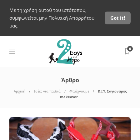
Με τη χρήση αυτού του ιστότοπου,
συμφωνείται μην Πολιτική Απορρήτου
Got it!
μας.
0
Άρθρο
Αρχική
Ιδέες για παιδιά
Φτιάχνουμε
D.I.Y. Σαγιονάρες
makeover…