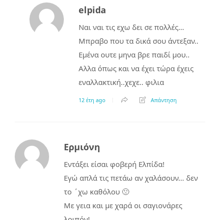
elpida
Ναι ναι τις εχω δει σε πολλές…
Μπραβο που τα δικά σου άντεξαν..
Εμένα ουτε μηνα βρε παιδί μου..
Αλλα όπως και να έχει τώρα έχεις
εναλλακτική..χεχε.. φιλια
12 έτη ago
Απάντηση
Ερμιόνη
Εντάξει είσαι φοβερή Ελπίδα!
Εγώ απλά τις πετάω αν χαλάσουν… δεν
το ΄χω καθόλου 🙁
Με γεια και με χαρά οι σαγιονάρες
λοιπόν!