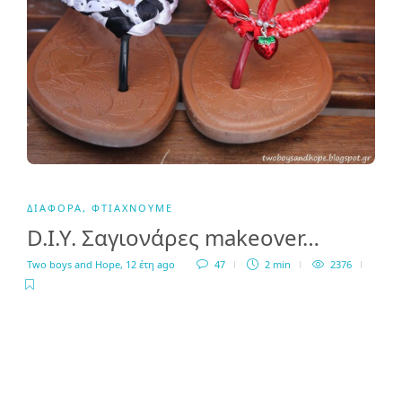
ΔΙΆΦΟΡΑ
,
ΦΤΙΆΧΝΟΥΜΕ
D.I.Y. Σαγιονάρες makeover…
Two boys and Hope
,
12 έτη ago
47
2 min
2376