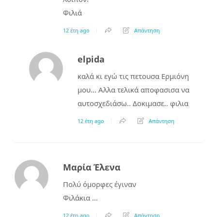
Φιλιά
12 έτη ago
Απάντηση
elpida
καλά κι εγώ τις πετουσα Ερμιόνη
μου… Αλλα τελικά αποφασισα να
αυτοσχεδιάσω.. Δοκιμασε.. φιλια
12 έτη ago
Απάντηση
Μαρία Έλενα
Πολύ όμορφες έγιναν
Φιλάκια …
12 έτη ago
Απάντηση