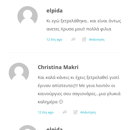
elpida
Κι εγώ ξετρελάθηκα.. και είναι όντως
ανετες Χρυσα μου!! πολλά φιλια
12 έτη ago
Απάντηση
Christina Makri
Και καλά κάνεις κι έχεις ξετρελαθεί γιατί
έγιναν απίστευτες!!! Με γεια λοιπόν οι
καινούργιες σου σαγιονάρες…μια γλυκιά
καλημέρα 🙂
12 έτη ago
Απάντηση
elpida