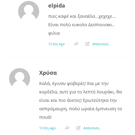
elpida
πιες καφέ και ξαναέλα…χεχεχε…
Είναι πολύ ευκολο Δεσποινακι..
φιλια
12 έτη ago
Απάντηση
Χρύσα
Καλά, έγιναν φοβερές! Και με την
κορδέλα, αντί για το λεπτό λουράκι, θα
είναι και πιο άνετες! Ερωτεύτηκα την
ασπρόμαυρη, πολύ ωραία έμπνευση το
πουά!
12 έτη ago
Απάντηση