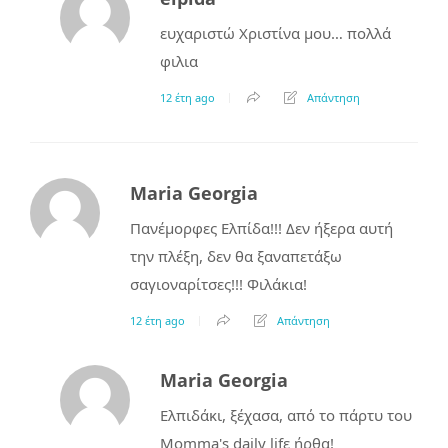
ευχαριστώ Χριστίνα μου… πολλά
φιλια
12 έτη ago
Απάντηση
Maria Georgia
Πανέμορφες Ελπίδα!!! Δεν ήξερα αυτή
την πλέξη, δεν θα ξαναπετάξω
σαγιοναρίτσες!!! Φιλάκια!
12 έτη ago
Απάντηση
Maria Georgia
Ελπιδάκι, ξέχασα, από το πάρτυ του
Momma's daily lifε ήρθα!