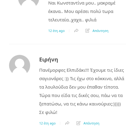
Ναι Κωνσταντίνα μου.. μακραμέ
έκανα.. Μου αρέσει πολύ τωρα
τελευταία..χαχα.. φιλιά
12 έτη ago
Απάντηση
Ειρήνη
Πανέμορφες Ελπιδάκι!!! Έχουμε τις ίδιες
σαγιονάρες :)) Τις έχω στο κόκκινο, αλλά
τα λουλούδια δεν μου έπαθαν τίποτα.
Τώρα που είδα τις δικές σου, πάω να τα
ξεπατώσω, να τις κάνω καινούριες:)))))
Σε φιλώ!
12 έτη ago
Απάντηση