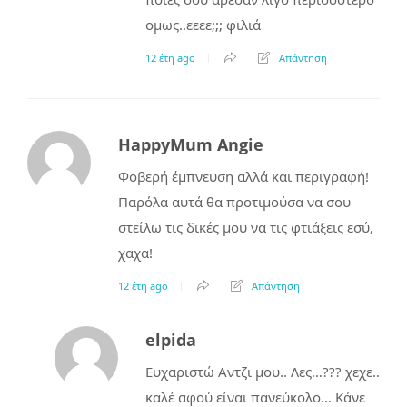
ομως..εεεε;;; φιλιά
12 έτη ago
Απάντηση
HappyMum Angie
Φοβερή έμπνευση αλλά και περιγραφή!
Παρόλα αυτά θα προτιμούσα να σου
στείλω τις δικές μου να τις φτιάξεις εσύ,
χαχα!
12 έτη ago
Απάντηση
elpida
Ευχαριστώ Αντζι μου.. Λες…??? χεχε..
καλέ αφού είναι πανεύκολο… Κάνε