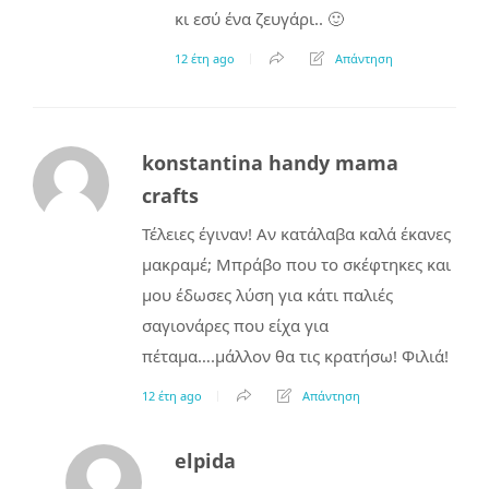
κι εσύ ένα ζευγάρι.. 🙂
12 έτη ago
Απάντηση
konstantina handy mama
crafts
Τέλειες έγιναν! Αν κατάλαβα καλά έκανες
μακραμέ; Μπράβο που το σκέφτηκες και
μου έδωσες λύση για κάτι παλιές
σαγιονάρες που είχα για
πέταμα….μάλλον θα τις κρατήσω! Φιλιά!
12 έτη ago
Απάντηση
elpida