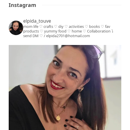
Instagram
elpida_touve
mom life ♡ crafts ♡ diy ♡ activities ♡ books
♡ fav
products ♡ yummy food ♡ home ♡
Collaboration ⤵️
send DM ♡ / elpida2701@hotmail.com