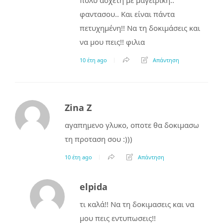
πολύ άσχετη με μαγειρικη..
φαντασου.. Και είναι πάντα
πετυχημένη!! Να τη δοκιμάσεις και
να μου πεις!! φιλια
10 έτη ago
Απάντηση
Zina Z
αγαπημενο γλυκο, οποτε θα δοκιμασω
τη προταση σου :)))
10 έτη ago
Απάντηση
elpida
τι καλά!! Να τη δοκιμασεις και να
μου πεις εντυπωσεις!!