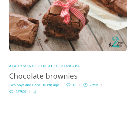
ΑΓΑΠΗΜΈΝΕΣ ΣΥΝΤΑΓΈΣ
,
ΔΙΆΦΟΡΑ
Chocolate brownies
Two boys and Hope
,
10 έτη ago
16
2 min
227507