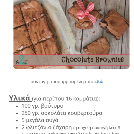
συνταγή προσαρμοσμένη από
εδώ
Υλικά
(για περίπου 16 κομμάτια)
:
100 γρ.
βούτυρο
250 γρ.
σοκολάτα κουβερτούρα
5 μεγάλα
αυγά
2 φλιτζάνια ζάχαρη
(η αρχική συνταγή λέει 3