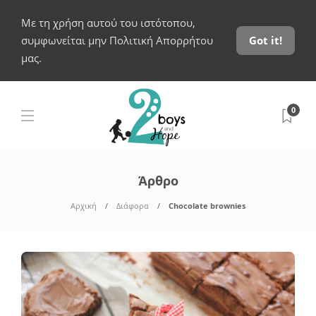
Με τη χρήση αυτού του ιστότοπου,
συμφωνείται μην Πολιτική Απορρήτου
Got it!
μας.
0
Άρθρο
Αρχική
Διάφορα
Chocolate brownies