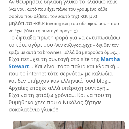
Αν θεωρήσεις δηλαδή γλυκό το κλασικό κέικ
(ναι ναι , αυτό που έχει πάνω του γραμμένο κάθε
και μια
φαρίνα που σέβεται τον εαυτό της)
μηλόπιτα -κέικ
(αγαπημένη του αδερφού μου – που
.
να έχω βάλει τη συνταγή άραγε..;;)
Το έφτιαξα πρώτη φορά για να εντυπωσιάσω
το τότε αγόρι μου
(νυν σύζυγος..χεχε – όχι δεν τον
.
έριξα με αυτά τα brownies…αλλά θα μπορούσα όμως..)
Είχα πετύχει τη συνταγή στο site της
Martha
Stewart
… Και είναι τόσο παλιά και κλασική…
που το internet τότε σερνόταν με καλώδια
και δεν υπήρχαν καν ελληνικά food blog…
Αρχαίες εποχές αλλά υπέροχη συνταγή…
Είχα να τη φτιάξω χρόνια… Και να που τη
θυμήθηκα χτες που ο Νικόλας ζήτησε
σοκολατένιο γλυκό!!