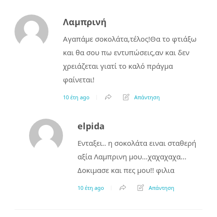
Λαμπρινή
Αγαπάμε σοκολάτα,τέλος!Θα το φτιάξω
και θα σου πω εντυπώσεις,αν και δεν
χρειάζεται γιατί το καλό πράγμα
φαίνεται!
10 έτη ago
Απάντηση
elpida
Ενταξει.. η σοκολάτα ειναι σταθερή
αξία Λαμπρινη μου…χαχαχαχα…
Δοκιμασε και πες μου!! φιλια
10 έτη ago
Απάντηση