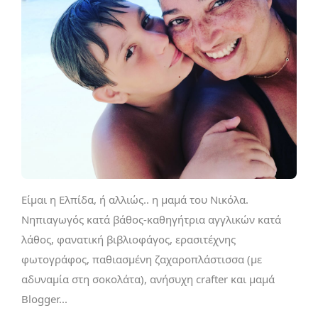
Είμαι η Ελπίδα, ή αλλιώς.. η μαμά του Νικόλα.
Νηπιαγωγός κατά βάθος-καθηγήτρια αγγλικών κατά
λάθος, φανατική βιβλιοφάγος, ερασιτέχνης
φωτογράφος, παθιασμένη ζαχαροπλάστισσα (με
αδυναμία στη σοκολάτα), ανήσυχη crafter και μαμά
Blogger...