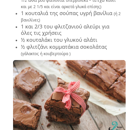
1/2 αλλά μου φαίνονται υπερβολικά – τα έχω κάνει
και με 2 1/5 και είναι αρκετά γλυκά επίσης)
1 κουταλιά της σούπας υγρή βανίλια
(ή 2
βανιλίνες)
1 και 2/3 του φλιτζανιού αλεύρι για
όλες τις χρήσεις
½ κουταλάκι του γλυκού αλάτι
½ φλιτζάνι κομματάκια σοκολάτας
(γάλακτος ή κουβερτούρα )