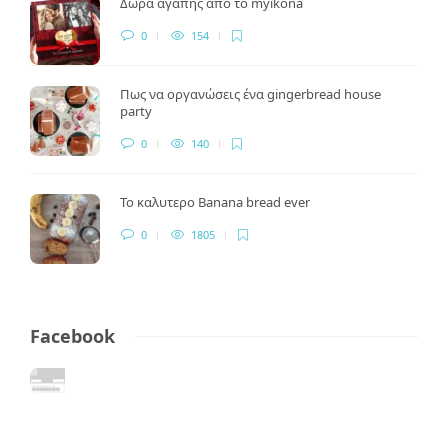
Δώρα αγάπης από το myikona
0
154
Πως να οργανώσεις ένα gingerbread house
party
0
140
Το καλυτερο Banana bread ever
0
1805
Facebook