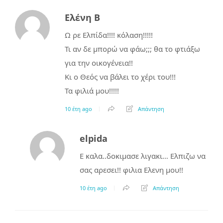
Ελένη B
Ω ρε Ελπίδα!!!! κόλαση!!!!!
Τι αν δε μπορώ να φάω;;; θα το φτιάξω
για την οικογένεια!!
Κι ο Θεός να βάλει το χέρι του!!!
Τα φιλιά μου!!!!!
10 έτη ago
Απάντηση
elpida
Ε καλα..δοκιμασε λιγακι… Ελπιζω να
σας αρεσει!! φιλια Ελενη μου!!
10 έτη ago
Απάντηση