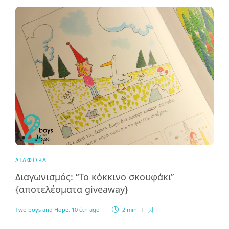
ΔΙΆΦΟΡΑ
Διαγωνισμός: “Το κόκκινο σκουφάκι”
{αποτελέσματα giveaway}
Two boys and Hope
,
10 έτη ago
2 min