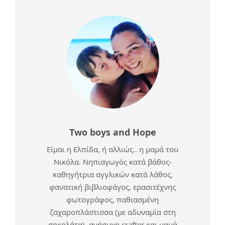
Two boys and Hope
Είμαι η Ελπίδα, ή αλλιώς.. η μαμά του
Νικόλα. Νηπιαγωγός κατά βάθος-
καθηγήτρια αγγλικών κατά λάθος,
φανατική βιβλιοφάγος, ερασιτέχνης
φωτογράφος, παθιασμένη
ζαχαροπλάστισσα (με αδυναμία στη
σοκολάτα), ανήσυχη crafter και μαμά