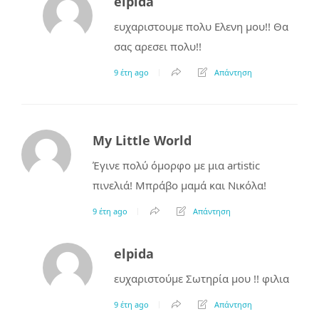
elpida
ευχαριστουμε πολυ Ελενη μου!! Θα
σας αρεσει πολυ!!
9 έτη ago
Απάντηση
My Little World
Έγινε πολύ όμορφο με μια artistic
πινελιά! Μπράβο μαμά και Νικόλα!
9 έτη ago
Απάντηση
elpida
ευχαριστούμε Σωτηρία μου !! φιλια
9 έτη ago
Απάντηση