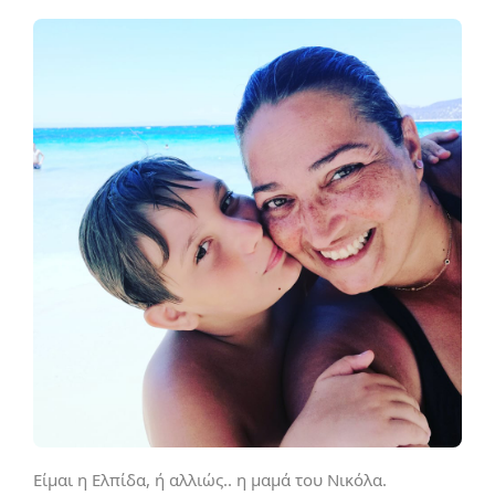
Είμαι η Ελπίδα, ή αλλιώς.. η μαμά του Νικόλα.