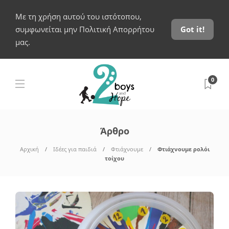
Με τη χρήση αυτού του ιστότοπου,
συμφωνείται μην Πολιτική Απορρήτου
Got it!
μας.
0
Άρθρο
Αρχική
Ιδέες για παιδιά
Φτιάχνουμε
Φτιάχνουμε ρολόι
τοίχου