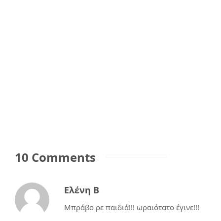
10 Comments
Ελένη B
Μπράβο ρε παιδιά!!! ωραιότατο έγινε!!!