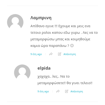
Λαμπρινη
Απίθανο εγινε !!! Εχουμε και μεις ενα
τετοιο ρολοι καπου εδω γυρω . Λες να το
μεταμορφώσω μπας και κοιμηθούμε
καμια ώρα παραπάνω ? 🙂
9 έτη ago
Απάντηση
elpida
χαχαχα.. λες.. Να το
μεταμορφώσετε!! θα γινει τελειο!!
9 έτη ago
Απάντηση