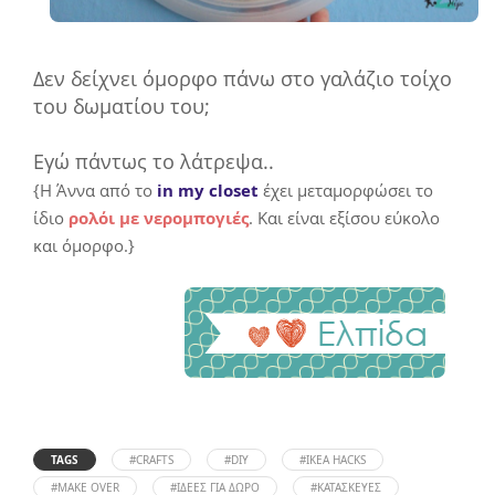
Δεν δείχνει όμορφο πάνω στο γαλάζιο τοίχο
του δωματίου του;
Εγώ πάντως το λάτρεψα..
{Η Άννα από το
in my closet
έχει μεταμορφώσει το
ίδιο
ρολόι με νερομπογιές
. Και είναι εξίσου εύκολο
και όμορφο.}
TAGS
#CRAFTS
#DIY
#IKEA HACKS
#MAKE OVER
#ΙΔΈΕΣ ΓΙΑ ΔΏΡΟ
#ΚΑΤΑΣΚΕΥΈΣ