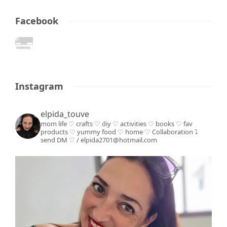
Facebook
Instagram
elpida_touve
mom life ♡ crafts ♡ diy ♡ activities ♡ books
♡ fav
products ♡ yummy food ♡ home ♡
Collaboration ⤵️
send DM ♡ / elpida2701@hotmail.com