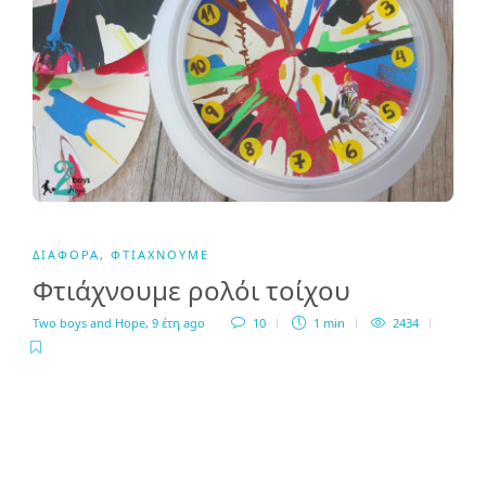
ΔΙΆΦΟΡΑ
,
ΦΤΙΆΧΝΟΥΜΕ
Φτιάχνουμε ρολόι τοίχου
Two boys and Hope
,
9 έτη ago
10
1 min
2434