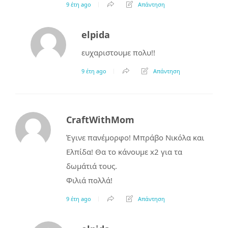
9 έτη ago
Απάντηση
elpida
ευχαριστουμε πολυ!!
9 έτη ago
Απάντηση
CraftWithMom
Έγινε πανέμορφο! Μπράβο Νικόλα και
Ελπίδα! Θα το κάνουμε x2 για τα
δωμάτιά τους.
Φιλιά πολλά!
9 έτη ago
Απάντηση