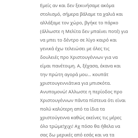
Εμείς αν και δεν ξεκινήσαμε ακόμα
στολισμό, σήμερα βάλαμε τα χαλιά και
αλλάξαμε τον χώρο, βγήκε το πάρκο
(άλλωστε η Μελίτα δεν μπαίνει ποτέ) για
να μπει το δέντρο σε λίγο καιρό και
γενικά έχω τελειώσει με όλες τις
δουλειές προ Χριστουγέννων για να
είμαι πανέτοιμη. Α, ξέχασα, έκανα και
την πρώτη αγορά μου… κουπάτ
χριστουγεννιάτικα για μπισκότα.
Ανυπομονώ! Αλλωστε η περίοδος προ
Χριστουγέννων πάντα πίστευα ότι είναι
πολύ καλύτερη από τα ίδια τα
χριστούγεννα καθώς εκείνες τις μέρες
όλο τρώμε!χιχι! Αχ πόσο θα ήθελα να
σας δω μερικές από εσάς και να τα