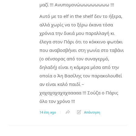
μαζί !!! Ανυπομονώωωωωωωωω !!!
Αυτό με το elf in the shelf δεν το ήξερα,
αλλά χωρίς να το ξέρω έκανα τόσα
χρόνια την δικιά μου παραλλαγή κι
έλεγα στον Πάρι ότι το κόκκινο φωτάκι
που αναβοσβήνει στη γωνία στο ταβάνι
(ο σένσορας από τον συναγερμό,
δηλαδή) είναι η κάμερα μέσα από την
οποία ο Άη Βασίλης τον παρακολουθεί
αν είναι καλό παιδί –
χαχαχαχαχαχααααα !!! Σούζα ο Πάρις
όλο τον χρόνο !!!
14 έτη ago
Απάντηση