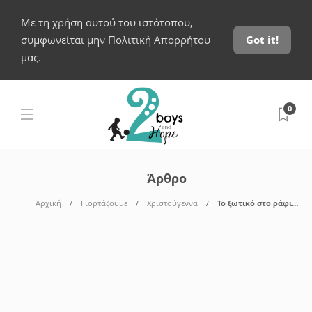
Με τη χρήση αυτού του ιστότοπου,
συμφωνείται μην Πολιτική Απορρήτου
Got it!
μας.
0
Άρθρο
Αρχική
Γιορτάζουμε
Χριστούγεννα
Το ξωτικό στο ράφι…