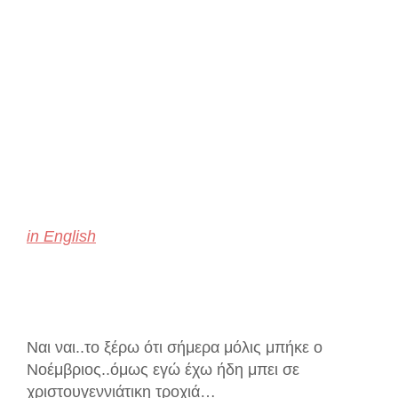
in Englis
h
Ναι ναι..το ξέρω
ότι
σή
μ
ερα μόλις μπήκε ο
Νοέμβριος..όμως εγώ έχω ήδη μπει σε
χριστουγεννιάτικη τροχιά…