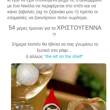
κι εγώ να έχω στολισμένα μέχρι τις 6 Δεκεμβρίου
με ένα Νικόλα να περιφέρεται στο σπίτι και να
κάνει ζαβολιές (αχ το ζιζανιάκι μου !!) πρέπει οι
ετοιμασίες να ξεκινήσουν πολύ νωρίτερα..
54
ΧΡΙΣ
ΤΟΥΓΕΝΝΑ
μέρες έμειναν για τα
!!!
Σήμερα λοιπόν θα ήθελα να σας γνωρί
σω το
ξωτικό στο ράφι…
ή αλλιώς
“the elf on the shelf
“