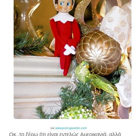
via
www.post-gazette.com
Οκ..το ξέρω
ότι
είναι εντελώς Αμερικανιά..αλλά