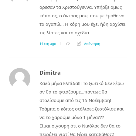
άρεσαν τα Χριστούγεννα. Υπήρξε όμως
κάποιος, ο άντρας μου, που με έμαθε να
τα αγαπώ… Η κόρη μου έχει ήδη αρχίσει
τις λίστες και τα σχέδια.
14 έτη ago
Απάντηση
Dimitra
Καλό μήνα Ελπίδα!!! Το ξωτικό δεν ξέρω
αν θα το φτιάξουμε…πάντως θα
στολίσουμε από τις 15 Νοέεμβρη!
Τσάμπα ο κόπος στόλισες-ξεστόλισε και
να το χαρούμε μόνο 1 μήνα???
Είμαι σίγουρη ότι ο Νικόλας δεν θα το
πειράξει γιατί θα ξέρει καταβάθος:)