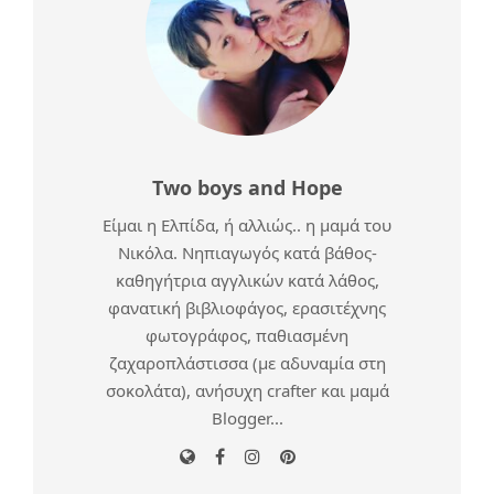
Two boys and Hope
Είμαι η Ελπίδα, ή αλλιώς.. η μαμά του
Νικόλα. Νηπιαγωγός κατά βάθος-
καθηγήτρια αγγλικών κατά λάθος,
φανατική βιβλιοφάγος, ερασιτέχνης
φωτογράφος, παθιασμένη
ζαχαροπλάστισσα (με αδυναμία στη
σοκολάτα), ανήσυχη crafter και μαμά
Blogger...