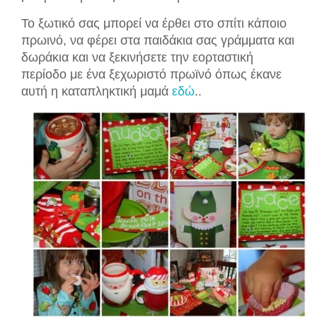
Το ξωτικό σας μπορεί να έρθει στο σπίτι κάποιο
πρωινό, να φέρει σ
τα παιδάκια σας
γράμματα
και
δωράκια και να ξεκινήσετε τ
ην εορταστική
περίοδο με ένα ξεχωριστό
πρω
ϊ
νό
όπως έκανε
αυτή η καταπληκτική μαμά
εδώ
..