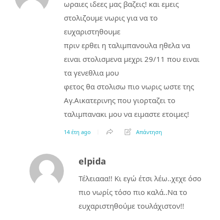
ωραιες ιδεες μας βαζεις! και εμεις
στολιζουμε νωρις για να το
ευχαριστηθουμε
πριν ερθει η ταλιμπανουλα ηθελα να
ειναι στολισμενα μεχρι 29/11 που ειναι
τα γενεθλια μου
φετος θα στολισω πιο νωρις ωστε της
Αγ.Αικατερινης που γιορταζει το
ταλιμπανακι μου να ειμαστε ετοιμες!
14 έτη ago
Απάντηση
elpida
Τέλειααα!! Κι εγώ έτσι λέω..χεχε όσο
πιο νωρίς τόσο πιο καλά..Να το
ευχαριστηθούμε τουλάχιστον!!