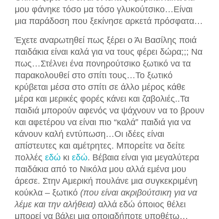
μου φάνηκε τόσο μα τόσο γλυκούτσι
κο…Είναι
μια παράδοση που
ξεκίνησε
αρκετά πρόσ
φατα…
Έχετε αναρωτηθεί π
ως ξέρει ο Άι Βασίλης ποιά
παιδάκια είναι καλά για να τους φέρει δώρα;;;
Να
πως…Στέλνει ένα πονηρούτσικο ξωτικό να τα
παρακολουθεί στο σπίτι τους…Το ξωτικό
κρύβεται μέσα στο σπίτι σε άλλο μέρος κάθε
μέρα και
μερικές φορές κάνει και
ζαβολιές..
Τ
α
παιδιά μπορούν αφενός να ψάχνουν να το βρουν
και
αφετέρου να είναι πιο
“καλά” παιδιά για να
κάνουν καλή εντύπωση…
Οι ιδέες είναι
απίστευτες και
αμέτρητες
.
Μπορείτε να δείτε
πολλές
εδώ
κι
εδώ
.
Βέβα
ια είναι για μεγαλύτερα
παιδάκια από το Νικόλα μου αλλά εμένα μου
άρεσε
. Στην Αμερική πουλάνε μια συγκεκριμένη
κούκλα – ξωτικό
(που είναι ακριβούτσικη για να
λέμε
και την αλήθεια
)
αλλά εδώ όποιος θέλει
μπορεί να βάλει μια οποι
αδήπο
τε υποθέτω…