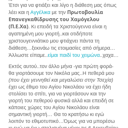
Έτσι για να φτιάξει και λίγο η διάθεση
μας όπως
Πρωτοβουλία
λέει και η
Αγγέλικα
με τ
ην
Επανεγκαθίδρυσης του Χαμόγελου
(Π.Ε.Χα)
.
Κι επειδή
τ
α Χριστούγεννα είναι η
αγαπημένη μου γιορτή..και οτιδήποτε
χριστουγεννιάτικο μου φτιάχνει πάντα τη
διάθεση…ξεκινάω τις ετοιμασίες από σήμερα…
Άλλωστε είπαμε..
είμαι παιδί του χειμώνα
..χαχα…
Εκτός αυτού..
τον άλλο μήνα -για πρώτη φορά-
θα γιορτά
σουμε τ
ον Νικόλα μας..Η
π
εθερά μου
(που έχει γεννηθεί και μεγαλώσει στην Τσεχία)
έχει ως έθιμο του Αγίου Νικολάου να έχει ήδη
στολίσει το σπίτι, για να γιορτάσουν και την
γιορ
τή του πεθερού φυσικά
αλλά και επειδή σε
κάποιες χώρες του Αγίου Νικολάου είναι
σημαντική γιορτή…
Θα το κρατ
ήσω κι εγώ
λοιπόν το εθιμ
οτυπικό…
Ό
μως για να μπορέσω