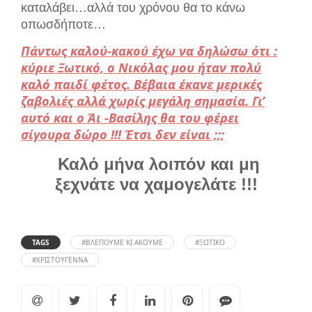
καταλάβει…αλλά του χρόνου θα το κάνω
οπωσδήποτε
…
Πάν
τως καλού-κακού έχω να δηλώσω ότι
:
κύριε Ξωτικό, ο Νικόλας μου ήταν πολύ
καλό παιδί φέτος. Βέβαια έκανε μερικές
ζαβολιές
αλλά χωρίς μεγάλη σημασία.
Γι’
αυτό και ο
Άι -Βασίλης θα του φέρει
σίγουρα δώρο
!!! Έτσι δεν εί
ναι ;;;
Καλό μήνα λοιπόν και μη
ξεχνάτε να χαμογελάτε !!!
TAGS
#ΒΛΈΠΟΥΜΕ ΚΙ ΑΚΟΎΜΕ
#ΞΩΤΙΚΌ
#ΧΡΙΣΤΟΎΓΕΝΝΑ