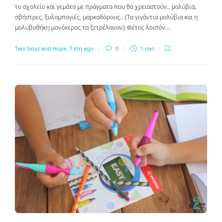
το σχολείο και γεμάτο με πράγματα που θα χρειαστούν.. μολύβια,
σβήστρες, ξυλομπογιές, μαρκαδόρους.. {Τα γιγάντια μολύβια και η
μολυβοθήκη μονόκερος τα ξετρέλαναν} Φέτος λοιπόν…
Two boys and Hope
,
7 έτη ago
0
1 min