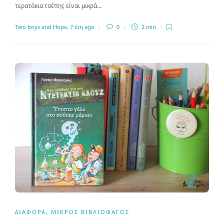
τερατάκια τσέπης είναι μικρά…
Two boys and Hope
,
7 έτη ago
0
2 min
ΔΙΆΦΟΡΑ
,
ΜΙΚΡΌΣ ΒΙΒΛΙΟΦΆΓΟΣ