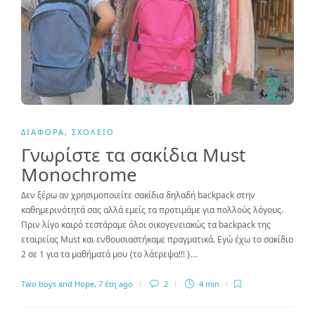
ΔΙΆΦΟΡΑ
,
ΣΧΟΛΕΊΟ
Γνωρίστε τα σακίδια Must
Monochrome
Δεν ξέρω αν χρησιμοποιείτε σακίδια δηλαδή backpack στην
καθημερινότητά σας αλλά εμείς τα προτιμάμε για πολλούς λόγους.
Πριν λίγο καιρό τεστάραμε όλοι οικογενειακώς τα backpack της
εταιρείας Must και ενθουσιαστήκαμε πραγματικά. Εγώ έχω το σακίδιο
2 σε 1 για τα μαθήματά μου {το λάτρεψα!!! }…
Two boys and Hope
,
7 έτη ago
2
4 min