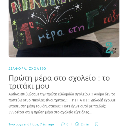
ΔΙΆΦΟΡΑ
,
ΣΧΟΛΕΊΟ
Πρώτη μέρα στο σχολείο : το
τριτάκι μου
Αισίως επιβιώσαμε την πρώτη εβδομάδα σχολείου !!! Ακόμα δεν το
πιστεύω οτι ο Νικόλας είναι τριτάκι!!! Τ Ρ Ι Τ Α Κ Ι !!! Δηλαδή έχουμε
φτάσει στη μέση του δημοτικού;;; Πότε έγινε αυτό ρε παιδιά;;
Εννοείται οτι η πρώτη μέρα στο σχολείο είχε όλες…
Two boys and Hope
,
7 έτη ago
0
2 min