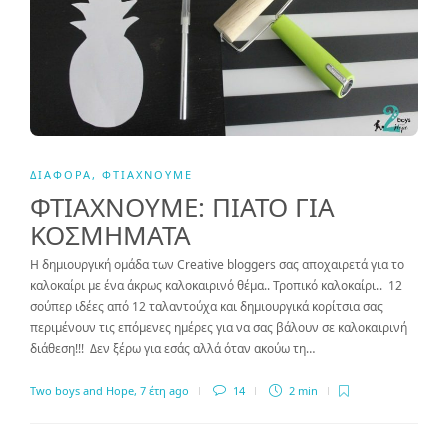
ΔΙΆΦΟΡΑ
,
ΦΤΙΆΧΝΟΥΜΕ
ΦΤΙΑΧΝΟΥΜΕ: ΠΙΑΤΟ ΓΙΑ
ΚΟΣΜΗΜΑΤΑ
Η δημιουργική ομάδα των Creative bloggers σας αποχαιρετά για το
καλοκαίρι με ένα άκρως καλοκαιρινό θέμα.. Τροπικό καλοκαίρι.. 12
σούπερ ιδέες από 12 ταλαντούχα και δημιουργικά κορίτσια σας
περιμένουν τις επόμενες ημέρες για να σας βάλουν σε καλοκαιρινή
διάθεση!!! Δεν ξέρω για εσάς αλλά όταν ακούω τη…
Two boys and Hope
,
7 έτη ago
14
2 min