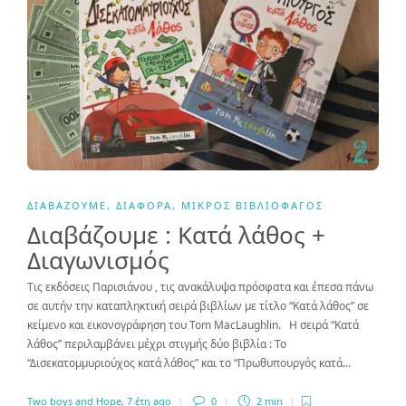
ΔΙΑΒΆΖΟΥΜΕ
,
ΔΙΆΦΟΡΑ
,
ΜΙΚΡΌΣ ΒΙΒΛΙΟΦΆΓΟΣ
Διαβάζουμε : Κατά λάθος +
Διαγωνισμός
Τις εκδόσεις Παρισιάνου , τις ανακάλυψα πρόσφατα και έπεσα πάνω
σε αυτήν την καταπληκτική σειρά βιβλίων με τίτλο “Κατά λάθος” σε
κείμενο και εικονογράφηση του Tom MacLaughlin. Η σειρά “Κατά
λάθος” περιλαμβάνει μέχρι στιγμής δύο βιβλία : Το
“Δισεκατομμυριούχος κατά λάθος” και το “Πρωθυπουργός κατά…
Two boys and Hope
,
7 έτη ago
0
2 min