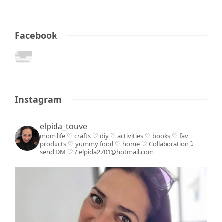
Facebook
Instagram
elpida_touve
mom life ♡ crafts ♡ diy ♡ activities ♡ books
♡ fav
products ♡ yummy food ♡ home ♡
Collaboration ⤵️
send DM ♡ / elpida2701@hotmail.com