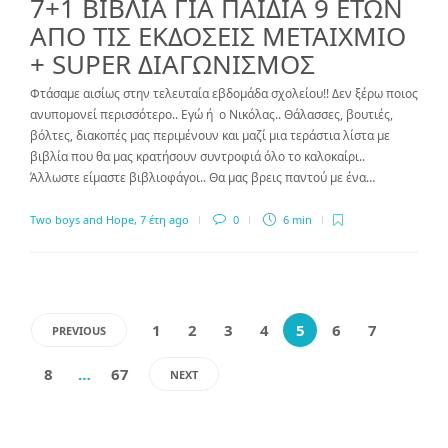
7+1 ΒΙΒΛΙΑ ΓΙΑ ΠΑΙΔΙΑ 9 ΕΤΩΝ
ΑΠΟ ΤΙΣ ΕΚΔΟΣΕΙΣ ΜΕΤΑΙΧΜΙΟ
+ SUPER ΔΙΑΓΩΝΙΣΜΟΣ
Φτάσαμε αισίως στην τελευταία εβδομάδα σχολείου!! Δεν ξέρω ποιος
ανυπομονεί περισσότερο.. Εγώ ή ο Νικόλας.. Θάλασσες, βουτιές,
βόλτες, διακοπές μας περιμένουν και μαζί μια τεράστια λίστα με
βιβλία που θα μας κρατήσουν συντροφιά όλο το καλοκαίρι..
Άλλωστε είμαστε βιβλιοφάγοι.. Θα μας βρεις παντού με ένα…
Two boys and Hope
,
7 έτη ago
0
6 min
1
2
3
4
5
6
7
PREVIOUS
8
…
67
NEXT