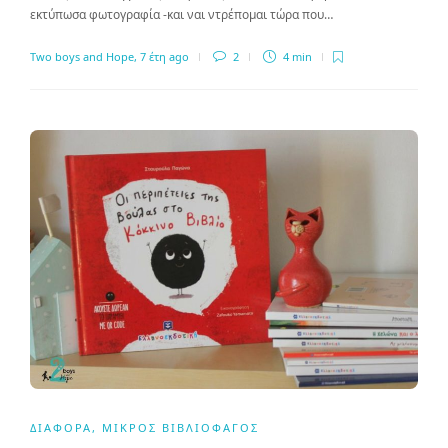
εκτύπωσα φωτογραφία -και ναι ντρέπομαι τώρα που…
Two boys and Hope
,
7 έτη ago
2
4 min
ΔΙΆΦΟΡΑ
,
ΜΙΚΡΌΣ ΒΙΒΛΙΟΦΆΓΟΣ