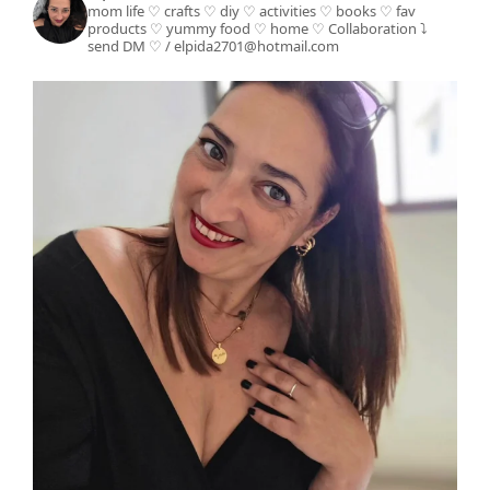
mom life ♡ crafts ♡ diy ♡ activities ♡ books
♡ fav
products ♡ yummy food ♡ home ♡
Collaboration ⤵️
send DM ♡ / elpida2701@hotmail.com