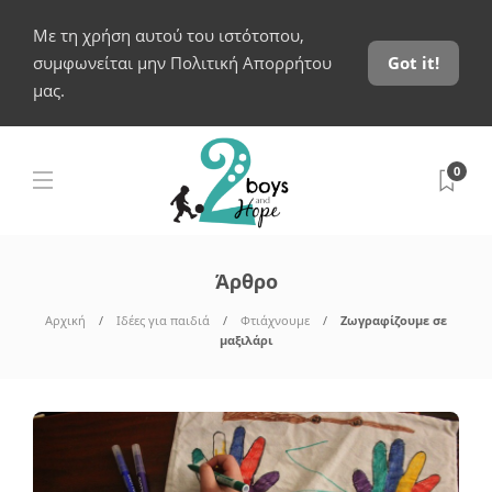
Με τη χρήση αυτού του ιστότοπου,
συμφωνείται μην Πολιτική Απορρήτου
Got it!
μας.
0
Άρθρο
Αρχική
Ιδέες για παιδιά
Φτιάχνουμε
Ζωγραφίζουμε σε
μαξιλάρι