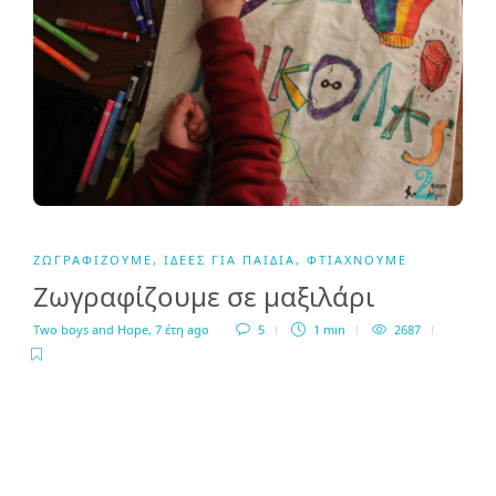
ΖΩΓΡΑΦΊΖΟΥΜΕ
,
ΙΔΈΕΣ ΓΙΑ ΠΑΙΔΙΆ
,
ΦΤΙΆΧΝΟΥΜΕ
Ζωγραφίζουμε σε μαξιλάρι
Two boys and Hope
,
7 έτη ago
5
1 min
2687