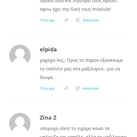
ωραία ιδέα και σίγουρα τους αρέσει
αφου έχει την δική τους πινελιά!!
7 έτη ago
Απάντηση
elpida
χαχαχα λες;; Προς το παρον εξασκουμε
το ταλέντο μας στα μαξιλαρια…για να
δουμε…
7 έτη ago
Απάντηση
Zina Z
υπεροχη ιδεα! το ειχαμε κανει σε
μπλουζα και καπέλο, αλλα το μαξιλαρακι