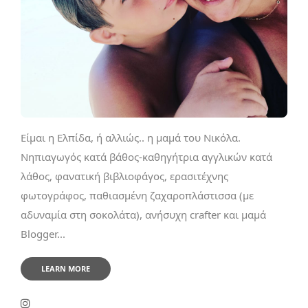
Είμαι η Ελπίδα, ή αλλιώς.. η μαμά του Νικόλα.
Νηπιαγωγός κατά βάθος-καθηγήτρια αγγλικών κατά
λάθος, φανατική βιβλιοφάγος, ερασιτέχνης
φωτογράφος, παθιασμένη ζαχαροπλάστισσα (με
αδυναμία στη σοκολάτα), ανήσυχη crafter και μαμά
Blogger...
LEARN MORE