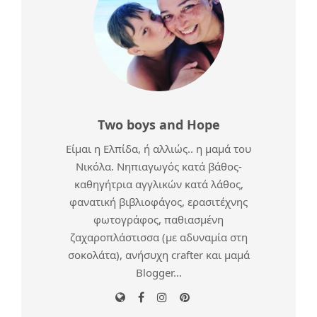
Two boys and Hope
Είμαι η Ελπίδα, ή αλλιώς.. η μαμά του
Νικόλα. Νηπιαγωγός κατά βάθος-
καθηγήτρια αγγλικών κατά λάθος,
φανατική βιβλιοφάγος, ερασιτέχνης
φωτογράφος, παθιασμένη
ζαχαροπλάστισσα (με αδυναμία στη
σοκολάτα), ανήσυχη crafter και μαμά
Blogger...