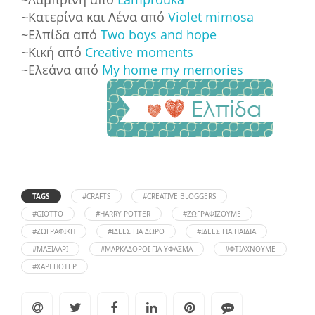
~Κατερίνα και Λένα από
Violet mimosa
~Ελπίδα από
Two boys and hope
~Κική από
Creative moments
~Ελεάνα από
Μy home my memories
TAGS
#CRAFTS
#CREATIVE BLOGGERS
#GIOTTO
#HARRY POTTER
#ΖΩΓΡΑΦΊΖΟΥΜΕ
#ΖΩΓΡΑΦΙΚΉ
#ΙΔΈΕΣ ΓΙΑ ΔΏΡΟ
#ΙΔΈΕΣ ΓΙΑ ΠΑΙΔΙΆ
#ΜΑΞΙΛΆΡΙ
#ΜΑΡΚΑΔΌΡΟΙ ΓΙΑ ΎΦΑΣΜΑ
#ΦΤΙΆΧΝΟΥΜΕ
#ΧΆΡΙ ΠΌΤΕΡ