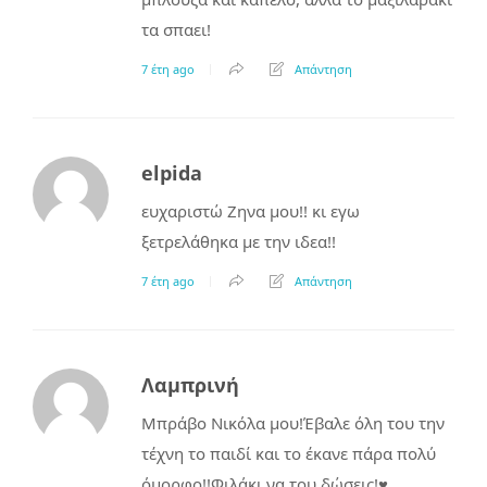
τα σπαει!
7 έτη ago
Απάντηση
elpida
ευχαριστώ Ζηνα μου!! κι εγω
ξετρελάθηκα με την ιδεα!!
7 έτη ago
Απάντηση
Λαμπρινή
Μπράβο Νικόλα μου!Έβαλε όλη του την
τέχνη το παιδί και το έκανε πάρα πολύ
όμορφο!!Φιλάκι να του δώσεις!♥