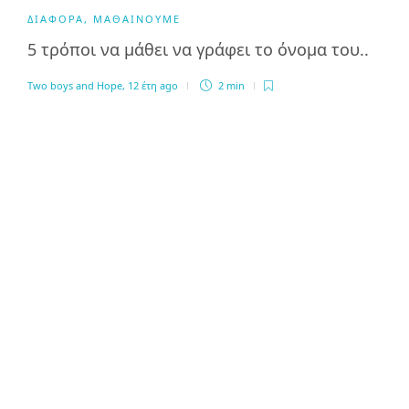
ΔΙΆΦΟΡΑ
,
ΜΑΘΑΊΝΟΥΜΕ
5 τρόποι να μάθει να γράφει το όνομα του..
Two boys and Hope
,
12 έτη ago
2 min