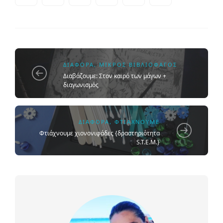
ΔΙΆΦΟΡΑ
,
ΜΙΚΡΌΣ ΒΙΒΛΙΟΦΆΓΟΣ
Διαβάζουμε: Στον καιρό των μάγων +
διαγωνισμός
ΔΙΆΦΟΡΑ
,
ΦΤΙΆΧΝΟΥΜΕ
Φτιάχνουμε χιονονιφάδες {δραστηριότητα
S.T.E.M.}