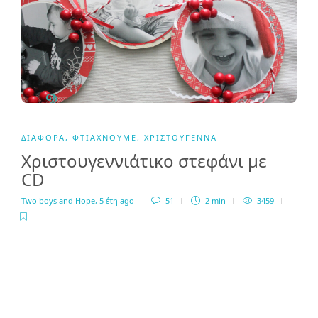
ΔΙΆΦΟΡΑ
,
ΦΤΙΆΧΝΟΥΜΕ
,
ΧΡΙΣΤΟΎΓΕΝΝΑ
Χριστουγεννιάτικο στεφάνι με
CD
Two boys and Hope
,
5 έτη ago
51
2 min
3459