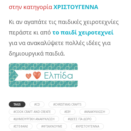
στην κατηγορία
ΧΡΙΣΤΟΥΓΕΝΝΑ
Κι αν αγαπάτε τις παιδικές χειροτεχνίες
περάστε κι από
το παιδί χειροτεχνεί
για να ανακαλύψετε πολλές ιδέες για
δημιουργικά παιδιά.
TAGS
#CD
#CHRISTMAS CRAFTS
#COOK CRAFT AND CREATE
#DIY
#ΑΝΑΚΎΚΛΩΣΗ
#ΔΗΜΙΟΥΡΓΙΚΉ ΑΝΑΚΎΚΛΩΣΗ
#ΙΔΈΕΣ ΓΙΑ ΔΏΡΟ
#ΣΤΕΦΆΝΙ
#ΦΤΙΆΧΝΟΥΜΕ
#ΧΡΙΣΤΟΎΓΕΝΝΑ