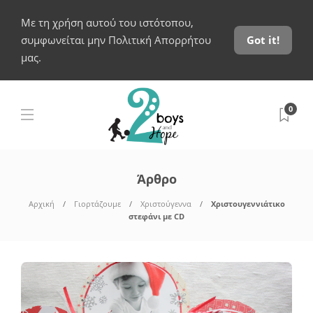
Με τη χρήση αυτού του ιστότοπου,
συμφωνείται μην Πολιτική Απορρήτου
Got it!
μας.
0
Άρθρο
Αρχική
Γιορτάζουμε
Χριστούγεννα
Χριστουγεννιάτικο
στεφάνι με CD