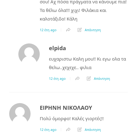
σου! Αχ πόσα πράγματα να κάνουμε πια!
Τα θέλω όλα!!! χιχι! Φιλάκια και
καλοτάξιδο! Κάλη
12 έτη ago
Απάντηση
elpida
ευχαριστω Καλη μου!! Κι εγω ολα τα
θελω..χεχεχε.. φιλια
12 έτη ago
Απάντηση
ΕΙΡΗΝΗ ΝΙΚΟΛΑΟΥ
Πολύ όμορφο! Καλές γιορτές!!
12 έτη ago
Απάντηση