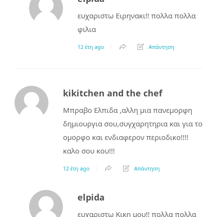
ευχαριστω Ειρηνακι!! πολλα πολλα
φιλια
12 έτη ago
Απάντηση
kikitchen and the chef
Μπραβο Ελπιδα ,αλλη μια πανεμορφη
δημιουργια σου,συγχαρητηρια και για το
ομορφο και ενδιαφερον περιοδικο!!!!
καλο σου κου!!!
12 έτη ago
Απάντηση
elpida
ευχαριστω Κικη μου!! πολλα πολλα