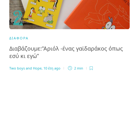
ΔΙΆΦΟΡΑ
Διαβάζουμε:”Αριόλ -ένας γαϊδαράκος όπως
εσύ κι εγώ”
Two boys and Hope
,
10 έτη ago
2 min