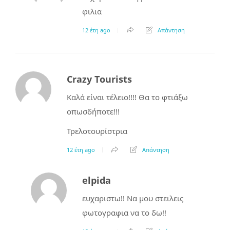
φιλια
12 έτη ago
Απάντηση
Crazy Tourists
Καλά είναι τέλειο!!!! Θα το φτιάξω
οπωσδήποτε!!!
Τρελοτουρίστρια
12 έτη ago
Απάντηση
elpida
ευχαριστω!! Να μου στειλεις
φωτογραφια να το δω!!