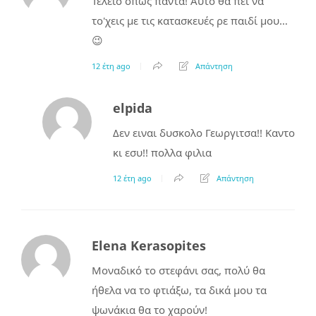
Τέλειο όπως πάντα! Αυτό θα πει να
το'χεις με τις κατασκευές ρε παιδί μου…
😉
12 έτη ago
Απάντηση
elpida
Δεν ειναι δυσκολο Γεωργιτσα!! Καντο
κι εσυ!! πολλα φιλια
12 έτη ago
Απάντηση
Elena Kerasopites
Μοναδικό το στεφάνι σας, πολύ θα
ήθελα να το φτιάξω, τα δικά μου τα
ψωνάκια θα το χαρούν!