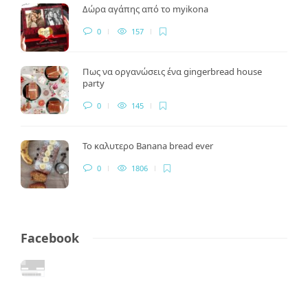
Δώρα αγάπης από το myikona
0
157
Πως να οργανώσεις ένα gingerbread house
party
0
145
Το καλυτερο Banana bread ever
0
1806
Facebook