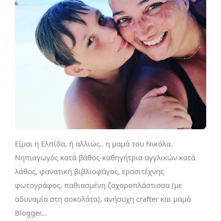
Είμαι η Ελπίδα, ή αλλιώς.. η μαμά του Νικόλα.
Νηπιαγωγός κατά βάθος-καθηγήτρια αγγλικών κατά
λάθος, φανατική βιβλιοφάγος, ερασιτέχνης
φωτογράφος, παθιασμένη ζαχαροπλάστισσα (με
αδυναμία στη σοκολάτα), ανήσυχη crafter και μαμά
Blogger...