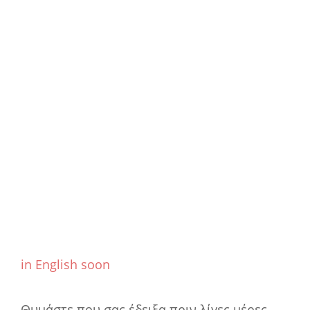
in English soon
Θυμάστε που σας έδειξα πριν λίγες μέρες