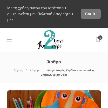
Με τη χρήση αυτού του ιστότοπου,
συμφωνείται μην Πολιτική Απορρήτου
Got it!
μας.
0
Άρθρο
Αρχική
Διάφορα
Διαγωνισμός: Κερδίστε τσαντούλες
νηπιαγωγείου Oops