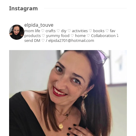
Instagram
elpida_touve
mom life ♡ crafts ♡ diy ♡ activities ♡ books
♡ fav
products ♡ yummy food ♡ home ♡
Collaboration ⤵️
send DM ♡ / elpida2701@hotmail.com