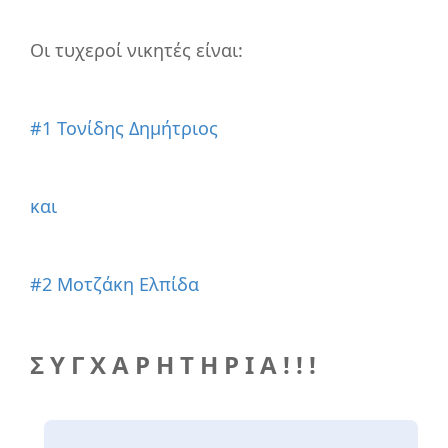
Οι τυχεροί νικητές είναι:
#1 Τονίδης Δημήτριος
και
#2 Μοτζάκη Ελπίδα
Σ Υ Γ Χ Α Ρ Η Τ Η Ρ Ι Α ! ! !