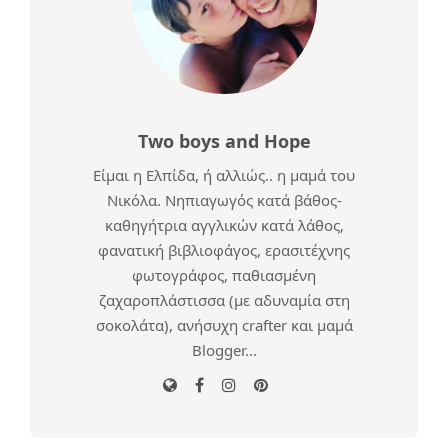
Two boys and Hope
Είμαι η Ελπίδα, ή αλλιώς.. η μαμά του
Νικόλα. Νηπιαγωγός κατά βάθος-
καθηγήτρια αγγλικών κατά λάθος,
φανατική βιβλιοφάγος, ερασιτέχνης
φωτογράφος, παθιασμένη
ζαχαροπλάστισσα (με αδυναμία στη
σοκολάτα), ανήσυχη crafter και μαμά
Blogger...