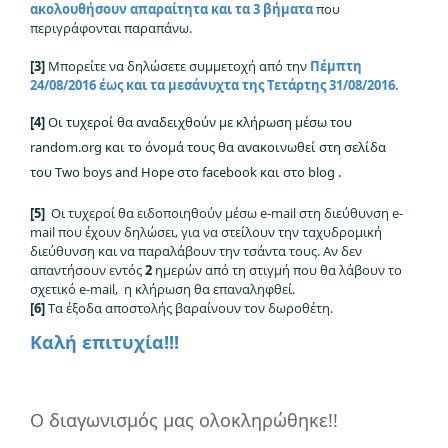
ακολουθήσουν απαραίτητα και τα 3 βήματα
που
περιγράφονται παραπάνω.
[3]
Μπορείτε να δηλώσετε συμμετοχή από την
Πέμπτη
24
/08/2016 έως και τα μεσάνυχτα της Τετάρτης 31/08/2016.
[4]
Οι τυχεροί θα αναδειχθούν με κλήρωση μέσω του
random.org και το όνομά τους θα ανακοινωθεί στη σελίδα
του
T
wo boys and Hope στο facebook και στο blog .
[5]
Οι τυχεροί θα ειδοποιηθούν μέσω e-mail στη διεύθυνση e-
mail που έχουν δηλώσει, για να στείλουν την ταχυδρομική
διεύθυνση και να παραλάβουν την τσάντα τους.
Αν
δεν
απαντήσουν εντός
2
ημερών από τη στιγμή που θα λάβουν το
σχετικό e-mail, η κλήρωση θα επαναληφθεί.
[6]
Τα έξοδα αποστολής βαραίνουν τον δωροθέτη.
Καλή επιτυχία!!!
Ο διαγωνισμός μας ολοκληρώθηκε!!