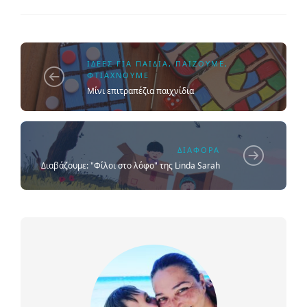
ΙΔΈΕΣ ΓΙΑ ΠΑΙΔΙΆ
,
ΠΑΊΖΟΥΜΕ
,
ΦΤΙΆΧΝΟΥΜΕ
Μίνι επιτραπέζια παιχνίδια
ΔΙΆΦΟΡΑ
Διαβάζουμε: "Φίλοι στο λόφο" της Linda Sarah