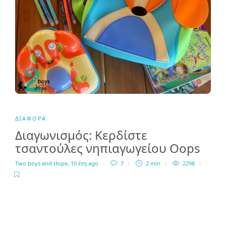
ΔΙΆΦΟΡΑ
Διαγωνισμός: Κερδίστε
τσαντούλες νηπιαγωγείου Oops
Two boys and Hope
,
10 έτη ago
7
2 min
2298