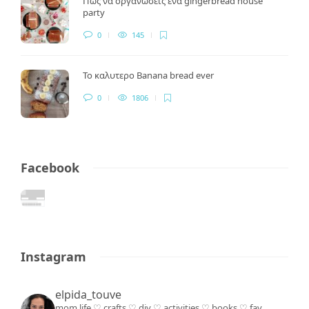
Πως να οργανώσεις ένα gingerbread house
party
0
145
Το καλυτερο Banana bread ever
0
1806
Facebook
Instagram
elpida_touve
mom life ♡ crafts ♡ diy ♡ activities ♡ books
♡ fav