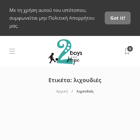
Με τη χρήση αυτού του ιστότοπου,
συμφωνείται μην Πολιτική Απορρήτου
Got it!
μας.
0
Ετικέτα:
λιχουδιές
Αρχική
λιχουδιές