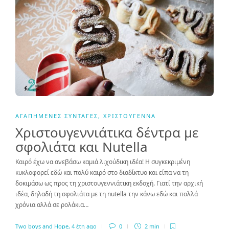
ΑΓΑΠΗΜΈΝΕΣ ΣΥΝΤΑΓΈΣ
,
ΧΡΙΣΤΟΎΓΕΝΝΑ
Χριστουγεννιάτικα δέντρα με
σφολιάτα και Nutella
Καιρό έχω να ανεβάσω καμιά λιχούδικη ιδέα! Η συγκεκριμένη
κυκλοφορεί εδώ και πολύ καιρό στο διαδίκτυο και είπα να τη
δοκιμάσω ως προς τη χριστουγεννιάτικη εκδοχή. Γιατί την αρχική
ιδέα, δηλαδή τη σφολιάτα με τη nutella την κάνω εδώ και πολλά
χρόνια αλλά σε ρολάκια…
Two boys and Hope
,
4 έτη ago
0
2 min