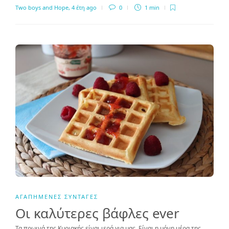
Two boys and Hope
,
4 έτη ago
0
1 min
ΑΓΑΠΗΜΈΝΕΣ ΣΥΝΤΑΓΈΣ
Οι καλύτερες βάφλες ever
Τα πρωινά της Κυριακής είναι ιερά για μας. Είναι η μόνη μέρα της