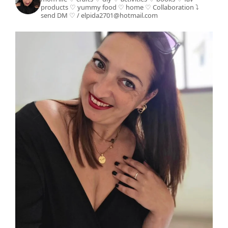
products ♡ yummy food ♡ home ♡
Collaboration ⤵️
send DM ♡ / elpida2701@hotmail.com