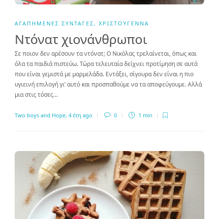
ΑΓΑΠΗΜΈΝΕΣ ΣΥΝΤΑΓΈΣ
,
ΧΡΙΣΤΟΎΓΕΝΝΑ
Ντόνατ χιονάνθρωποι
Σε ποιον δεν αρέσουν τα ντόνατ; Ο Νικόλας τρελαίνεται, όπως και
όλα τα παιδιά πιστεύω. Τώρα τελευταία δείχνει προτίμηση σε αυτά
που είναι γεμιστά με μαρμελάδα. Εντάξει, σίγουρα δεν είναι η πιο
υγιεινή επιλογή γι’ αυτό και προσπαθούμε να τα αποφεύγουμε. Αλλά
μια στις τόσες…
Two boys and Hope
,
4 έτη ago
0
1 min