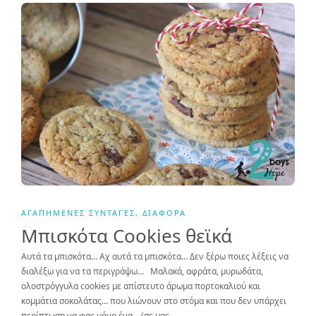
ΑΓΑΠΗΜΈΝΕΣ ΣΥΝΤΑΓΈΣ
,
ΔΙΆΦΟΡΑ
Μπισκότα Cookies θεϊκά
Αυτά τα μπισκότα… Αχ αυτά τα μπισκότα… Δεν ξέρω ποιες λέξεις να
διαλέξω για να τα περιγράψω… Μαλακά, αφράτα, μυρωδάτα,
ολοστρόγγυλα cookies με απίστευτο άρωμα πορτοκαλιού και
κομμάτια σοκολάτας… που λιώνουν στο στόμα και που δεν υπάρχει
περίπτωση να φας μόνο ένα… (σε μας…