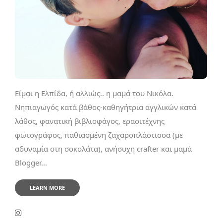
Είμαι η Ελπίδα, ή αλλιώς.. η μαμά του Νικόλα.
Νηπιαγωγός κατά βάθος-καθηγήτρια αγγλικών κατά
λάθος, φανατική βιβλιοφάγος, ερασιτέχνης
φωτογράφος, παθιασμένη ζαχαροπλάστισσα (με
αδυναμία στη σοκολάτα), ανήσυχη crafter και μαμά
Blogger...
LEARN MORE