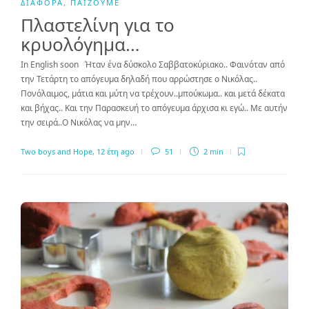
ΔΙΆΦΟΡΑ
,
ΠΑΊΖΟΥΜΕ
Πλαστελίνη για το
κρυολόγημα…
In English soon Ήταν ένα δύσκολο Σαββατοκύριακο.. Φαινόταν από
την Τετάρτη το απόγευμα δηλαδή που αρρώστησε ο Νικόλας..
Πονόλαιμος, μάτια και μύτη να τρέχουν..μπούκωμα.. και μετά δέκατα
και βήχας.. Και την Παρασκευή το απόγευμα άρχισα κι εγώ.. Με αυτήν
την σειρά..Ο Νικόλας να μην…
Two boys and Hope
,
12 έτη ago
51
2 min