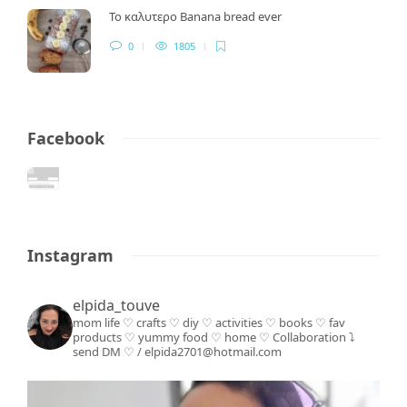
Το καλυτερο Banana bread ever
0
1805
Facebook
Instagram
elpida_touve
mom life ♡ crafts ♡ diy ♡ activities ♡ books
♡ fav
products ♡ yummy food ♡ home ♡
Collaboration ⤵️
send DM ♡ / elpida2701@hotmail.com