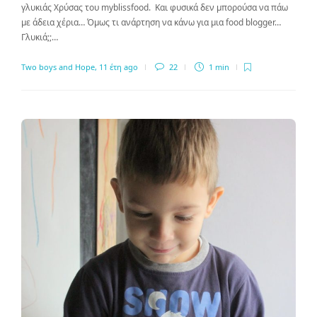
γλυκιάς Χρύσας του myblissfood. Και φυσικά δεν μπορούσα να πάω
με άδεια χέρια… Όμως τι ανάρτηση να κάνω για μια food blogger…
Γλυκιά;;…
Two boys and Hope
,
11 έτη ago
22
1 min