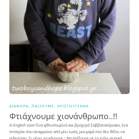
ΔΙΆΦΟΡΑ
,
ΠΑΊΖΟΥΜΕ
,
ΧΡΙΣΤΟΎΓΕΝΝΑ
Φτιάχνουμε χιονάνθρωπο..!!
in English soon Ένα φθινοπωρινό και βροχερό Σαββατοκύριακο, ένα
πιτσιρίκι που αναρρώνει από μίνι ίωση, μια μαμά που δεν θέλει να
σιδερώσει..Τι μένει να κάνουμε ;; Να παίξουμε με το χιόνι φυσικά…