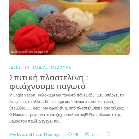
ΙΔΈΕΣ ΓΙΑ ΠΑΙΔΙΆ
,
ΠΑΊΖΟΥΜΕ
Σπιτική πλαστελίνη :
φτιάχνουμε παγωτό
in English soon Καλοκαίρι και παγωτό πάνε μαζί!!! Δεν υπάρχει το
ένα χωρίς το άλλο… Και το σημερινό παγωτό είναι και χωρίς
θερμίδες…!!! Πως;;; Μα αφού είναι από πλαστελίνη!!! Πόσο τέλειο;;
Ο Νικόλας τρελαίνεται για ζαχαροπλαστική!!! Είναι άλλωστε της
μαμάς του παιδί..χεχεχε.. Και…
Two boys and Hope
,
11 έτη ago
18
2 min