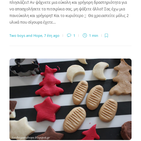
πλησιάζει!! Αν ψάχνετε μια εύκολη και γρήγορη δραστηριότητα για
να απασχολήσετε τα πιτσιρίκια σας, μη ψάξετε άλλο!! Σας έχω μια
πανεύκολη και γρήγορη!! Και το κυριότερο ;; Θα χρειαστείτε μόλις 2
υλικά που σίγουρα έχετε…
Two boys and Hope
,
7 έτη ago
1
1 min