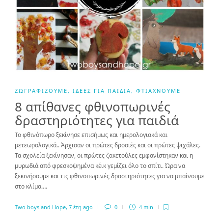
ΖΩΓΡΑΦΊΖΟΥΜΕ
,
ΙΔΈΕΣ ΓΙΑ ΠΑΙΔΙΆ
,
ΦΤΙΆΧΝΟΥΜΕ
8 απίθανες φθινοπωρινές
δραστηριότητες για παιδιά
Το φθινόπωρο ξεκίνησε επισήμως και ημερολογιακά και
μετεωρολογικά.. Άρχισαν οι πρώτες δροσιές και οι πρώτες ψιχάλες.
Τα σχολεία ξεκίνησαν, οι πρώτες ζακετούλες εμφανίστηκαν και η
μυρωδιά από φρεσκοψημένα κέικ γεμίζει όλο το σπίτι. Ώρα να
ξεκινήσουμε και τις φθινοπωρινές δραστηριότητες για να μπαίνουμε
στο κλίμα….
Two boys and Hope
,
7 έτη ago
0
4 min