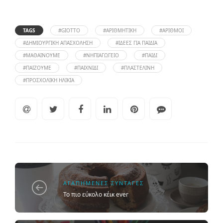
TAGS
#GIOTTO
#ΑΡΙΘΜΗΤΙΚΉ
#ΑΡΙΘΜΟΊ
#ΔΗΜΙΟΥΡΓΙΚΉ ΑΠΑΣΧΌΛΗΣΗ
#ΙΔΈΕΣ ΓΙΑ ΠΑΙΔΙΆ
#ΜΑΘΑΊΝΟΥΜΕ
#ΝΗΠΙΑΓΩΓΕΊΟ
#ΠΑΙΔΊ
#ΠΑΊΖΟΥΜΕ
#ΠΑΙΧΝΊΔΙ
#ΠΛΑΣΤΕΛΊΝΗ
#ΠΡΟΣΧΟΛΙΚΉ ΗΛΙΚΊΑ
ΑΓΑΠΗΜΈΝΕΣ ΣΥΝΤΑΓΈΣ
Το πιο εύκολο κέικ ever