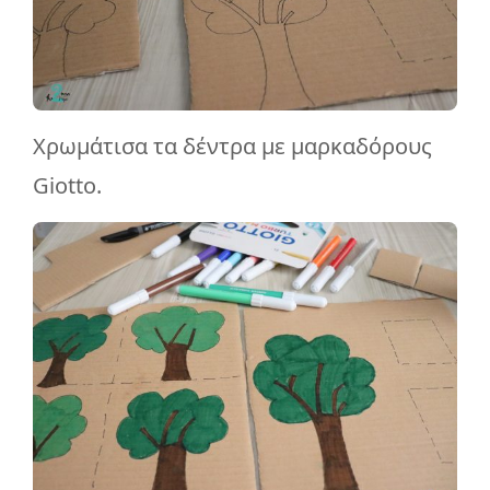
Χρωμάτισα τα δέντρα με μαρκαδόρους
Giotto.