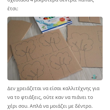
έτσι:
Δεν χρειάζεται να είσαι καλλιτέχνης για
να το φτιάξεις, ούτε καν να πιάνει το
χέρι σου. Απλά να μοιάζει με δέντρο.