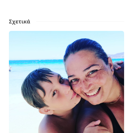
Σχετικά