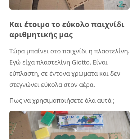
Και έτοιμο το εύκολο παιχνίδι
αριθμητικής μας
Τώρα μπαίνει στο παιχνίδι η πλαστελίνη.
Εγώ είχα πλαστελίνη Giotto. Είναι
εύπλαστη, σε έντονα χρώματα και δεν
στεγνώνει εύκολα στον αέρα.
Πως να χρησιμοποιήσετε όλα αυτά ;