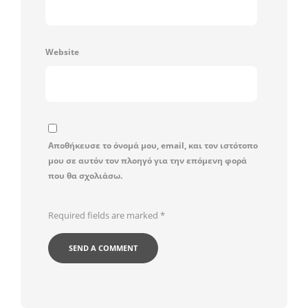
Website
Αποθήκευσε το όνομά μου, email, και τον ιστότοπο
μου σε αυτόν τον πλοηγό για την επόμενη φορά
που θα σχολιάσω.
Required fields are marked
*