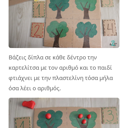
Βάζεις δίπλα σε κάθε δέντρο την
καρτελίτσα με τον αριθμό και το παιδί
φτιάχνει με την πλαστελίνη τόσα μήλα
όσα λέει ο αριθμός.