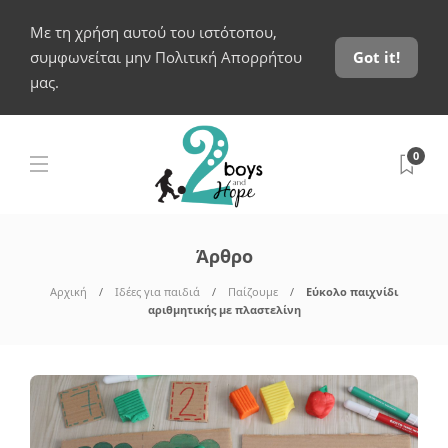
Με τη χρήση αυτού του ιστότοπου,
συμφωνείται μην Πολιτική Απορρήτου
Got it!
μας.
0
Άρθρο
Αρχική
Ιδέες για παιδιά
Παίζουμε
Εύκολο παιχνίδι
αριθμητικής με πλαστελίνη