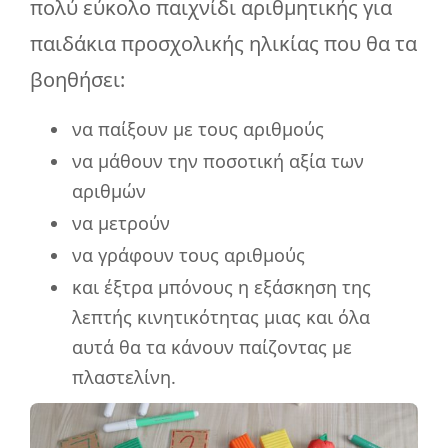
πολύ εύκολο παιχνίδι αριθμητικής για
παιδάκια προσχολικής ηλικίας που θα τα
βοηθήσει:
να παίξουν με τους αριθμούς
να μάθουν την ποσοτική αξία των
αριθμών
να μετρούν
να γράφουν τους αριθμούς
και έξτρα μπόνους η εξάσκηση της
λεπτής κινητικότητας μιας και όλα
αυτά θα τα κάνουν παίζοντας με
πλαστελίνη.