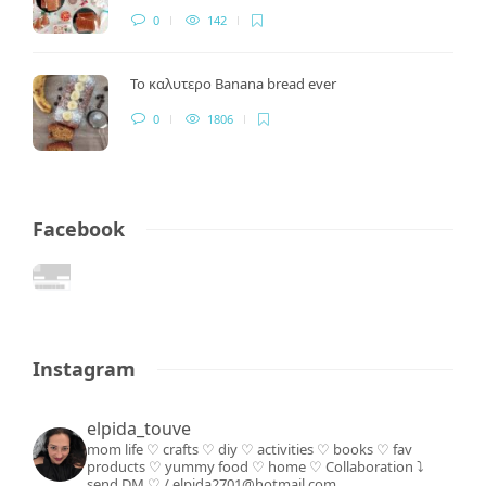
0
142
Το καλυτερο Banana bread ever
0
1806
Facebook
Instagram
elpida_touve
mom life ♡ crafts ♡ diy ♡ activities ♡ books
♡ fav
products ♡ yummy food ♡ home ♡
Collaboration ⤵️
send DM ♡ / elpida2701@hotmail.com