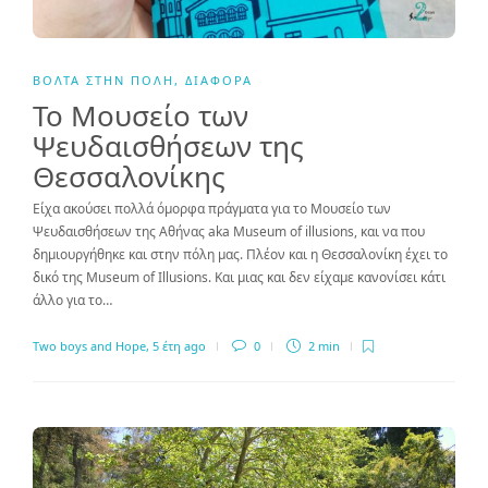
ΒΌΛΤΑ ΣΤΗΝ ΠΌΛΗ
,
ΔΙΆΦΟΡΑ
Το Μουσείο των
Ψευδαισθήσεων της
Θεσσαλονίκης
Είχα ακούσει πολλά όμορφα πράγματα για το Μουσείο των
Ψευδαισθήσεων της Αθήνας aka Museum of illusions, και να που
δημιουργήθηκε και στην πόλη μας. Πλέον και η Θεσσαλονίκη έχει το
δικό της Museum of Illusions. Και μιας και δεν είχαμε κανονίσει κάτι
άλλο για το…
Two boys and Hope
,
5 έτη ago
0
2 min