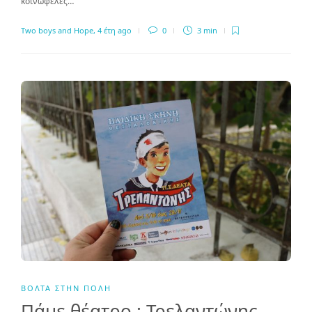
κοινωφελές…
Two boys and Hope
,
4 έτη ago
0
3 min
ΒΌΛΤΑ ΣΤΗΝ ΠΌΛΗ
Πάμε θέατρο : Τρελαντώνης