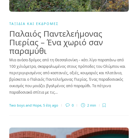
ΤΑΞΊΔΙΑ ΚΑΙ ΕΚΔΡΟΜΈΣ
Παλαιός Παντελεήμονας
Πιερίας – Ένα χωριό σαν
παραμύθι
Μια ανάσα δρόμος από τη Θεσσαλονίκη – κάτι λίγο παραπάνω από
100 χιλιόμετρα, σκαρφαλωμένος στους πρόποδες του Ολύμπου και
περιτριγυρισμένος από καστανιές, οξιές, κουμαριές και πλατάνια,
βρίσκεται ο Παλαιός Παντελεήμονας Πιερίας. Ένας παραδοσιακός
οικισμός που μοιάζει βγαλμένος από παραμύθι. Τα πέτρινα
παραδοσιακά σπίτια με τις…
Two boys and Hope
,
5 έτη ago
0
2 min