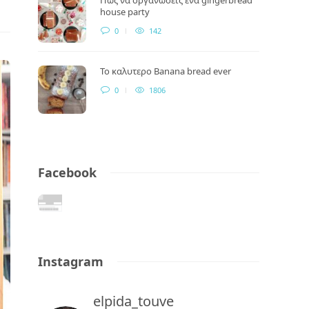
house party
0
142
Το καλυτερο Banana bread ever
0
1806
Facebook
Instagram
elpida_touve