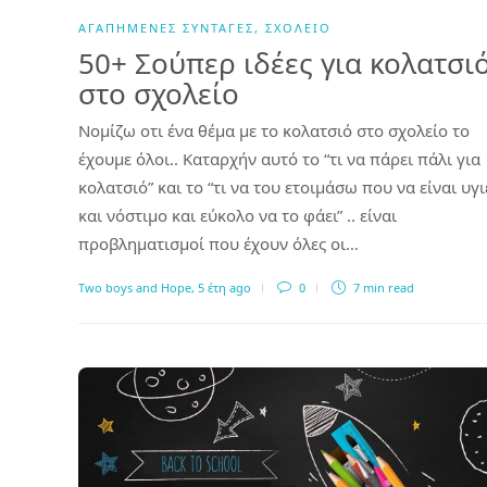
ΑΓΑΠΗΜΈΝΕΣ ΣΥΝΤΑΓΈΣ
,
ΣΧΟΛΕΊΟ
50+ Σούπερ ιδέες για κολατσι
στο σχολείο
Νομίζω οτι ένα θέμα με το κολατσιό στο σχολείο το
έχουμε όλοι.. Καταρχήν αυτό το “τι να πάρει πάλι για
κολατσιό” και το “τι να του ετοιμάσω που να είναι υγι
και νόστιμο και εύκολο να το φάει” .. είναι
προβληματισμοί που έχουν όλες οι…
Two boys and Hope
,
5 έτη ago
0
7 min
read