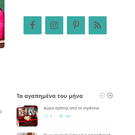
Τα αγαπημένα του μήνα
Δώρα αγάπης από το myikona
α
0
155
Πως να οργανώσεις ένα gingerbread