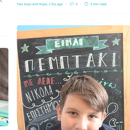
Two boys and Hope
,
2 έτη ago
0
3 min
read