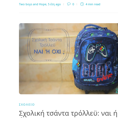
Two boys and Hope
,
5 έτη ago
0
4 min
read
ΣΧΟΛΕΊΟ
Σχολική τσάντα τρόλλεϋ: ναι ή