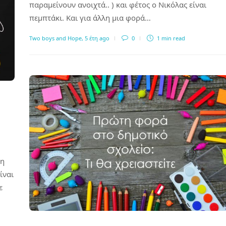
παραμείνουν ανοιχτά.. ) και φέτος ο Νικόλας είναι
πεμπτάκι. Και για άλλη μια φορά…
Two boys and Hope
,
5 έτη ago
0
1 min
read
τη
ίναι
ε