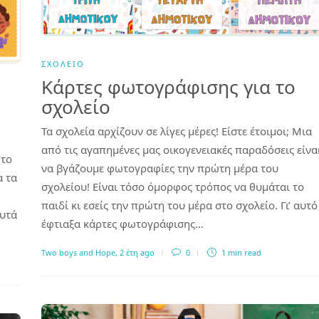
ΣΧΟΛΕΊΟ
Κάρτες φωτογράφισης για το
σχολείο
Τα σχολεία αρχίζουν σε λίγες μέρες! Είστε έτοιμοι; Μια
από τις αγαπημένες μας οικογενειακές παραδόσεις είνα
 το
να βγάζουμε φωτογραφίες την πρώτη μέρα του
α τα
σχολείου! Είναι τόσο όμορφος τρόπος να θυμάται το
παιδί κι εσείς την πρώτη του μέρα στο σχολείο. Γι’ αυτό
αυτά
έφτιαξα κάρτες φωτογράφισης…
Two boys and Hope
,
2 έτη ago
0
1 min
read