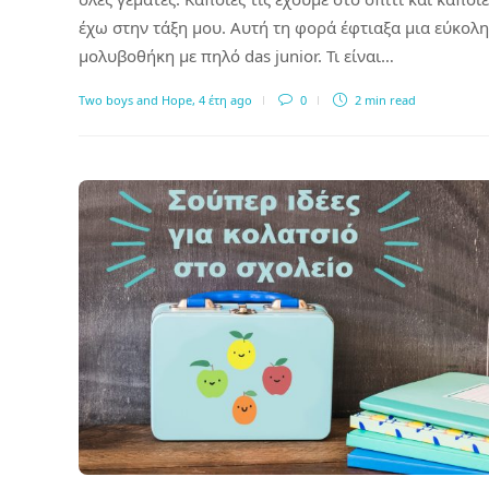
έχω στην τάξη μου. Αυτή τη φορά έφτιαξα μια εύκολη
μολυβοθήκη με πηλό das junior. Τι είναι…
Two boys and Hope
,
4 έτη ago
0
2 min
read