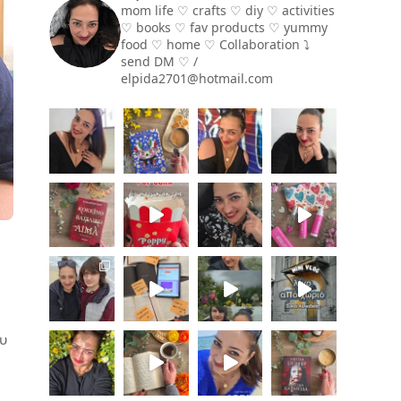
mom life ♡ crafts ♡ diy ♡ activities
♡ books
♡ fav products ♡ yummy
food ♡ home ♡
Collaboration ⤵️
send DM ♡ /
elpida2701@hotmail.com
ου