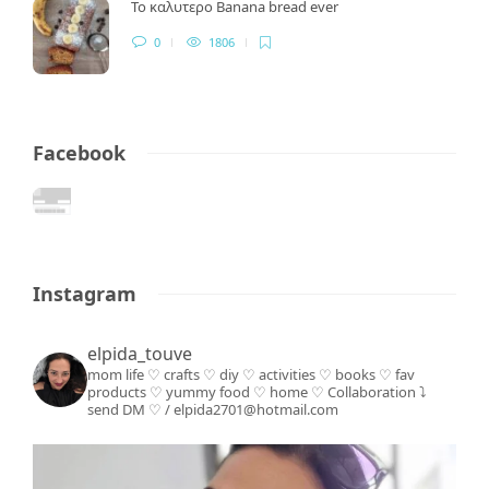
Το καλυτερο Banana bread ever
0
1806
Facebook
Instagram
elpida_touve
mom life ♡ crafts ♡ diy ♡ activities ♡ books
♡ fav
products ♡ yummy food ♡ home ♡
Collaboration ⤵️
send DM ♡ / elpida2701@hotmail.com