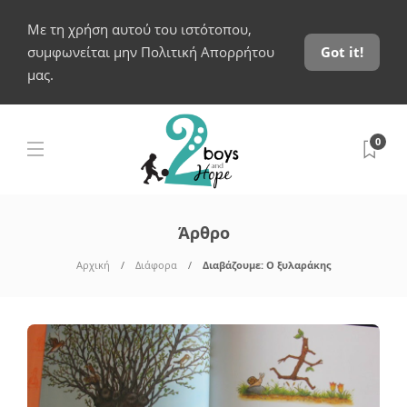
Με τη χρήση αυτού του ιστότοπου,
συμφωνείται μην Πολιτική Απορρήτου
Got it!
μας.
0
Άρθρο
Αρχική
Διάφορα
Διαβάζουμε: Ο ξυλαράκης