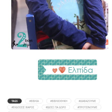
TAGS
#ΒΙΒΛΊΑ
#ΒΙΒΛΙΟΘΉΚΗ
#ΔΙΑΒΆΖΟΥΜΕ
#ΕΚΔΌΣΕΙΣ ΊΚΑΡΟΣ
#ΙΔΈΕΣ ΓΙΑ ΔΏΡΟ
#ΠΡΟΤΕΊΝΟΥΜΕ