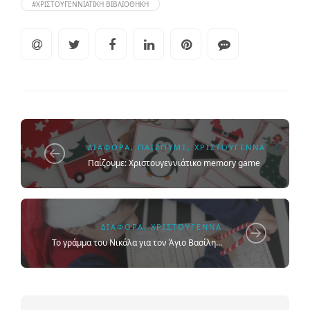
#ΧΡΙΣΤΟΥΓΕΝΝΙΆΤΙΚΗ ΒΙΒΛΙΟΘΉΚΗ
ΔΙΆΦΟΡΑ
,
ΠΑΊΖΟΥΜΕ
,
ΧΡΙΣΤΟΎΓΕΝΝΑ
Παίζουμε: Χριστουγεννιάτικο memory game
ΔΙΆΦΟΡΑ
,
ΧΡΙΣΤΟΎΓΕΝΝΑ
Το γράμμα του Νικόλα για τον Άγιο Βασίλη...