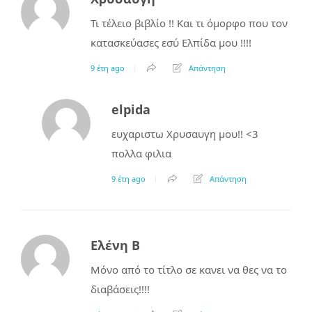
Τι τέλειο βιβλίο !! Και τι όμορφο που τον
κατασκεύασες εσύ Ελπίδα μου !!!!
9 έτη ago
Απάντηση
elpida
ευχαριστω Χρυσαυγη μου!! <3
πολλα φιλια
9 έτη ago
Απάντηση
Ελένη B
Μόνο από το τίτλο σε κανει να θες να το
διαβάσεις!!!!