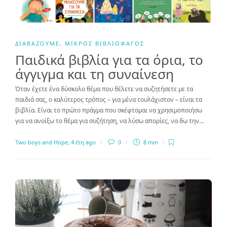
ΔΙΑΒΆΖΟΥΜΕ
,
ΜΙΚΡΌΣ ΒΙΒΛΙΟΦΆΓΟΣ
Παιδικά βιβλία για τα όρια, το
άγγιγμα και τη συναίνεση
Όταν έχετε ένα δύσκολο θέμα που θέλετε να συζητήσετε με τα
παιδιά σας, ο καλύτερος τρόπος – για μένα τουλάχιστον – είναι τα
βιβλία. Είναι το πρώτο πράγμα που σκέφτομαι να χρησιμοποιήσω
για να ανοίξω το θέμα για συζήτηση, να λύσω απορίες, να δω την…
Two boys and Hope
,
4 έτη ago
0
8 min