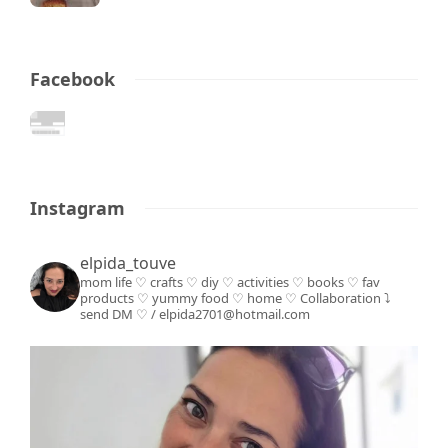
Facebook
Instagram
elpida_touve
mom life ♡ crafts ♡ diy ♡ activities ♡ books
♡ fav
products ♡ yummy food ♡ home ♡
Collaboration ⤵️
send DM ♡ / elpida2701@hotmail.com