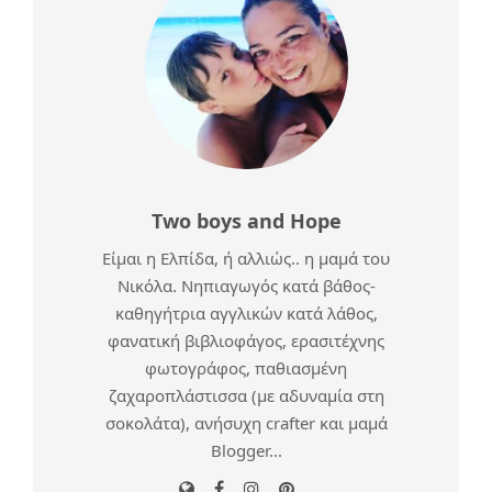
Two boys and Hope
Είμαι η Ελπίδα, ή αλλιώς.. η μαμά του
Νικόλα. Νηπιαγωγός κατά βάθος-
καθηγήτρια αγγλικών κατά λάθος,
φανατική βιβλιοφάγος, ερασιτέχνης
φωτογράφος, παθιασμένη
ζαχαροπλάστισσα (με αδυναμία στη
σοκολάτα), ανήσυχη crafter και μαμά
Blogger...