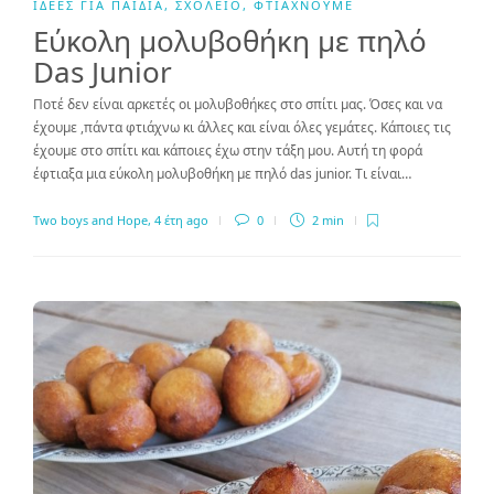
ΙΔΈΕΣ ΓΙΑ ΠΑΙΔΙΆ
,
ΣΧΟΛΕΊΟ
,
ΦΤΙΆΧΝΟΥΜΕ
Εύκολη μολυβοθήκη με πηλό
Das Junior
Ποτέ δεν είναι αρκετές οι μολυβοθήκες στο σπίτι μας. Όσες και να
έχουμε ,πάντα φτιάχνω κι άλλες και είναι όλες γεμάτες. Κάποιες τις
έχουμε στο σπίτι και κάποιες έχω στην τάξη μου. Αυτή τη φορά
έφτιαξα μια εύκολη μολυβοθήκη με πηλό das junior. Τι είναι…
Two boys and Hope
,
4 έτη ago
0
2 min