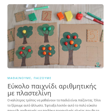
ΜΑΘΑΊΝΟΥΜΕ
,
ΠΑΊΖΟΥΜΕ
Εύκολο παιχνίδι αριθμητικής
με πλαστελίνη
Ο καλύτερος τρόπος να μαθαίνουν τα παιδιά είναι παίζοντας. Όλοι
το ξέρουμε αυτό άλλωστε. Έφτιαξα λοιπόν αυτό το πολύ εύκολο
παιχνίδι αριθμητικής για παιδάκια προσχολικής ηλικίας που θα τα