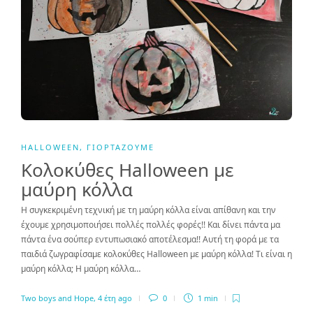
HALLOWEEN
,
ΓΙΟΡΤΆΖΟΥΜΕ
Κολοκύθες Halloween με
μαύρη κόλλα
Η συγκεκριμένη τεχνική με τη μαύρη κόλλα είναι απίθανη και την
έχουμε χρησιμοποιήσει πολλές πολλές φορές!! Και δίνει πάντα μα
πάντα ένα σούπερ εντυπωσιακό αποτέλεσμα!! Αυτή τη φορά με τα
παιδιά ζωγραφίσαμε κολοκύθες Halloween με μαύρη κόλλα! Τι είναι η
μαύρη κόλλα; Η μαύρη κόλλα…
Two boys and Hope
,
4 έτη ago
0
1 min