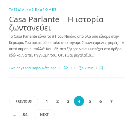
ΤΑΞΊΔΙΑ ΚΑΙ ΕΚΔΡΟΜΈΣ
Casa Parlante – Η ιστορία
ζωντανεύει
To Casa Parlante είναι το #1 του Νικόλα από ολα όσα είδαμε στην
Κέρκυρα. Του άρεσε τόσο πολύ που πήγαμε 2 συνεχόμενες φορές – κι
αυτό σημαίνει πολλά! Και μάλιστα ζήτησε να συμμετέχει στο άρθρο
εδώ και να πει τη γνώμη του. Οτι είναι μεγαλάζια…
Two boys and Hope
,
4 έτη ago
0
7 min
1
2
3
4
5
6
7
PREVIOUS
…
84
NEXT